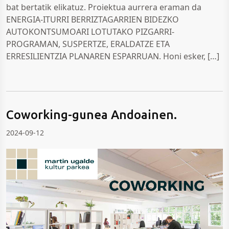
bat bertatik elikatuz. Proiektua aurrera eraman da
ENERGIA-ITURRI BERRIZTAGARRIEN BIDEZKO
AUTOKONTSUMOARI LOTUTAKO PIZGARRI-
PROGRAMAN, SUSPERTZE, ERALDATZE ETA
ERRESILIENTZIA PLANAREN ESPARRUAN. Honi esker, […]
Coworking-gunea Andoainen.
2024-09-12