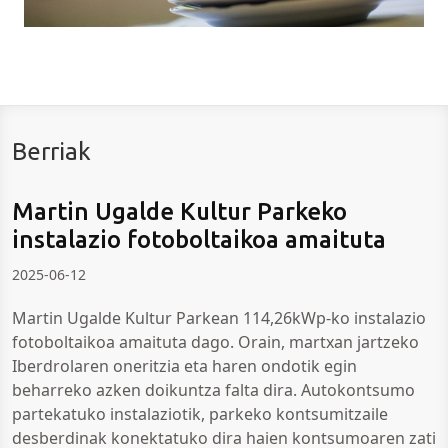
Berriak
Martin Ugalde Kultur Parkeko
instalazio fotoboltaikoa amaituta
2025-06-12
Martin Ugalde Kultur Parkean 114,26kWp-ko instalazio
fotoboltaikoa amaituta dago. Orain, martxan jartzeko
Iberdrolaren oneritzia eta haren ondotik egin
beharreko azken doikuntza falta dira. Autokontsumo
partekatuko instalaziotik, parkeko kontsumitzaile
desberdinak konektatuko dira haien kontsumoaren zati