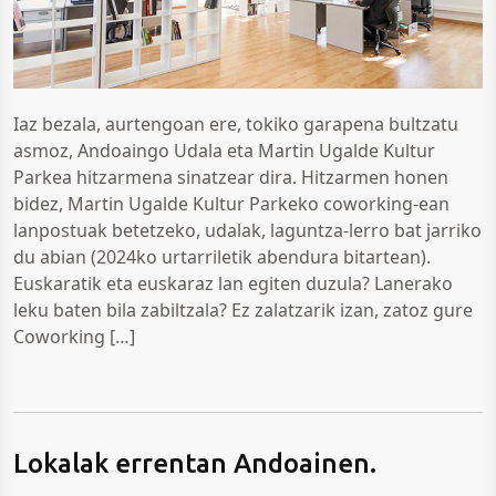
Iaz bezala, aurtengoan ere, tokiko garapena bultzatu
asmoz, Andoaingo Udala eta Martin Ugalde Kultur
Parkea hitzarmena sinatzear dira. Hitzarmen honen
bidez, Martin Ugalde Kultur Parkeko coworking-ean
lanpostuak betetzeko, udalak, laguntza-lerro bat jarriko
du abian (2024ko urtarriletik abendura bitartean).
Euskaratik eta euskaraz lan egiten duzula? Lanerako
leku baten bila zabiltzala? Ez zalatzarik izan, zatoz gure
Coworking […]
Lokalak errentan Andoainen.