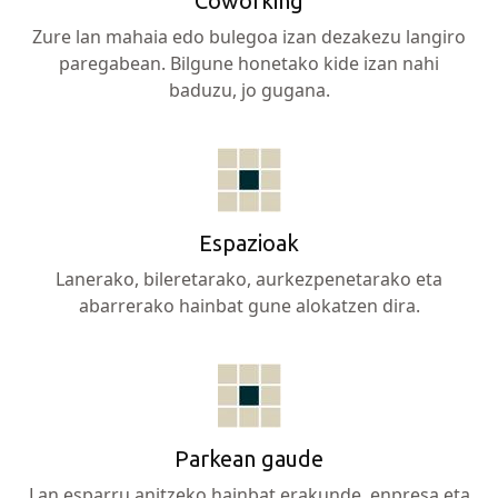
Coworking
Zure lan mahaia edo bulegoa izan dezakezu langiro
paregabean. Bilgune honetako kide izan nahi
baduzu, jo gugana.
Espazioak
Lanerako, bileretarako, aurkezpenetarako eta
abarrerako hainbat gune alokatzen dira.
Parkean gaude
Lan esparru anitzeko hainbat erakunde, enpresa eta