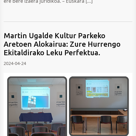
ere bere izaera juridikoa. – Euskara […]
Martin Ugalde Kultur Parkeko
Aretoen Alokairua: Zure Hurrengo
Ekitaldirako Leku Perfektua.
2024-04-24