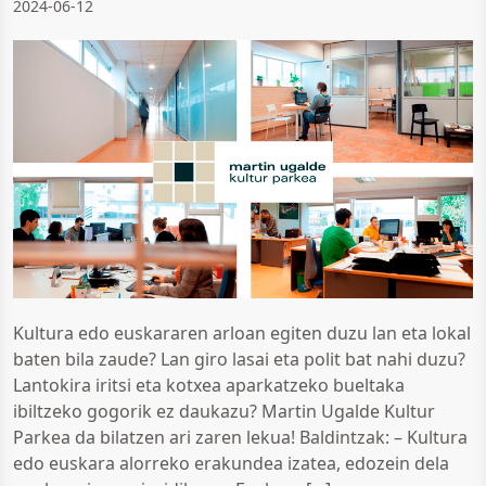
2024-06-12
Kultura edo euskararen arloan egiten duzu lan eta lokal
baten bila zaude? Lan giro lasai eta polit bat nahi duzu?
Lantokira iritsi eta kotxea aparkatzeko bueltaka
ibiltzeko gogorik ez daukazu? Martin Ugalde Kultur
Parkea da bilatzen ari zaren lekua! Baldintzak: – Kultura
edo euskara alorreko erakundea izatea, edozein dela