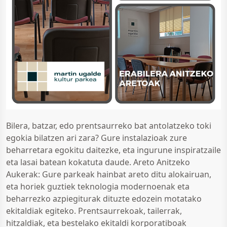
Bilera, batzar, edo prentsaurreko bat antolatzeko toki
egokia bilatzen ari zara? Gure instalazioak zure
beharretara egokitu daitezke, eta ingurune inspiratzaile
eta lasai batean kokatuta daude. Areto Anitzeko
Aukerak: Gure parkeak hainbat areto ditu alokairuan,
eta horiek guztiek teknologia modernoenak eta
beharrezko azpiegiturak dituzte edozein motatako
ekitaldiak egiteko. Prentsaurrekoak, tailerrak,
hitzaldiak, eta bestelako ekitaldi korporatiboak