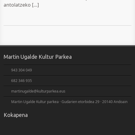
antolatzeko […]
Martin Ugalde Kultur Parkea
943 304 049
682 346 935
martinugalde@kulturparkea.eus
Martin Ugalde Kultur parkea · Gudarien etorbidea 29 · 20140 Andoain
Kokapena