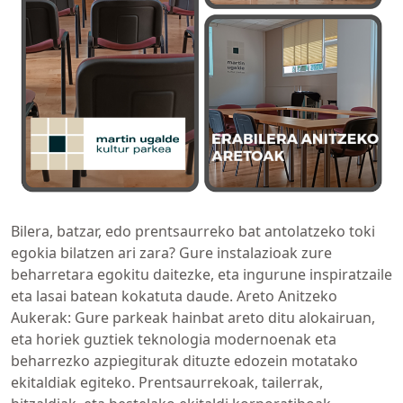
Bilera, batzar, edo prentsaurreko bat antolatzeko toki
egokia bilatzen ari zara? Gure instalazioak zure
beharretara egokitu daitezke, eta ingurune inspiratzaile
eta lasai batean kokatuta daude. Areto Anitzeko
Aukerak: Gure parkeak hainbat areto ditu alokairuan,
eta horiek guztiek teknologia modernoenak eta
beharrezko azpiegiturak dituzte edozein motatako
ekitaldiak egiteko. Prentsaurrekoak, tailerrak,