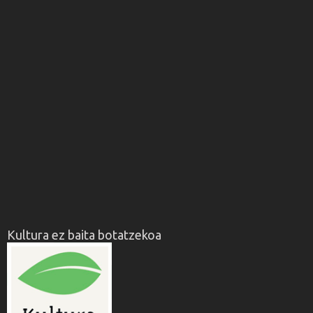
Kultura ez baita botatzekoa