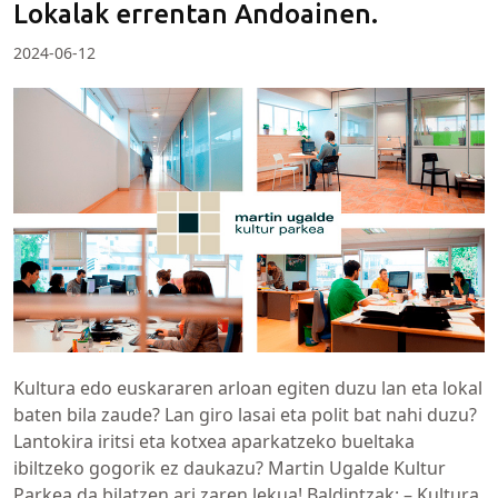
Lokalak errentan Andoainen.
2024-06-12
Kultura edo euskararen arloan egiten duzu lan eta lokal
baten bila zaude? Lan giro lasai eta polit bat nahi duzu?
Lantokira iritsi eta kotxea aparkatzeko bueltaka
ibiltzeko gogorik ez daukazu? Martin Ugalde Kultur
Parkea da bilatzen ari zaren lekua! Baldintzak: – Kultura