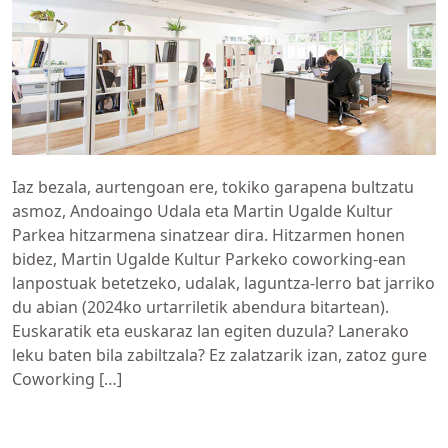
Iaz bezala, aurtengoan ere, tokiko garapena bultzatu
asmoz, Andoaingo Udala eta Martin Ugalde Kultur
Parkea hitzarmena sinatzear dira. Hitzarmen honen
bidez, Martin Ugalde Kultur Parkeko coworking-ean
lanpostuak betetzeko, udalak, laguntza-lerro bat jarriko
du abian (2024ko urtarriletik abendura bitartean).
Euskaratik eta euskaraz lan egiten duzula? Lanerako
leku baten bila zabiltzala? Ez zalatzarik izan, zatoz gure
Coworking […]