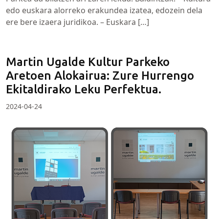
edo euskara alorreko erakundea izatea, edozein dela
ere bere izaera juridikoa. – Euskara […]
Martin Ugalde Kultur Parkeko
Aretoen Alokairua: Zure Hurrengo
Ekitaldirako Leku Perfektua.
2024-04-24