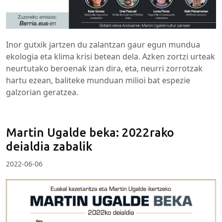
Inor gutxik jartzen du zalantzan gaur egun mundua
ekologia eta klima krisi betean dela. Azken zortzi urteak
neurtutako beroenak izan dira, eta, neurri zorrotzak
hartu ezean, baliteke munduan milioi bat espezie
galzorian geratzea.
Martin Ugalde beka: 2022rako
deialdia zabalik
2022-06-06