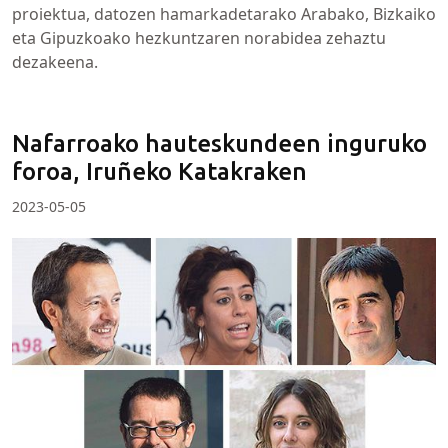
proiektua, datozen hamarkadetarako Arabako, Bizkaiko
eta Gipuzkoako hezkuntzaren norabidea zehaztu
dezakeena.
Nafarroako hauteskundeen inguruko
foroa, Iruñeko Katakraken
2023-05-05