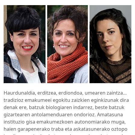
Haurdunaldia, erditzea, erdiondoa, umearen zaintza…
tradizioz emakumeei egokitu zaizkien eginkizunak dira
denak ere, batzuk biologiaren indarrez, beste batzuk
gizartearen antolamenduaren ondorioz. Amatasuna
instituzio gisa emakumezkoen autonomiarako muga,
haien garapenerako traba eta askatasunerako oztopo