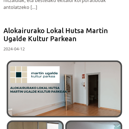
hitzaldiak, eta bestelako ekitaldi korporatiboak
antolatzeko […]
Alokairurako Lokal Hutsa Martin
Ugalde Kultur Parkean
2024-04-12