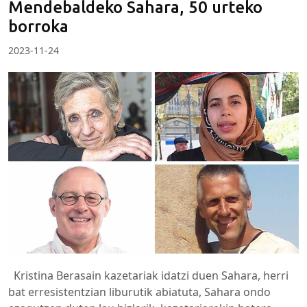
Mendebaldeko Sahara, 50 urteko
borroka
2023-11-24
Kristina Berasain kazetariak idatzi duen Sahara, herri
bat erresistentzian liburutik abiatuta, Sahara ondo