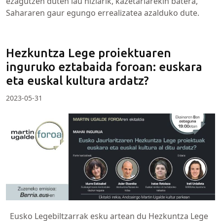
ezagutzen duten lau hizlarik, kazetariarekin batera,
Sahararen gaur egungo errealizatea azalduko dute.
Hezkuntza Lege proiektuaren
inguruko eztabaida foroan: euskara
eta euskal kultura ardatz?
2023-05-31
Eusko Legebiltzarrak esku artean du Hezkuntza Lege