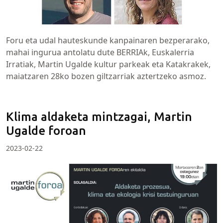
Foru eta udal hauteskunde kanpainaren bezperarako,
mahai ingurua antolatu dute BERRIAk, Euskalerria
Irratiak, Martin Ugalde kultur parkeak eta Katakrakek,
maiatzaren 28ko bozen giltzarriak aztertzeko asmoz.
Klima aldaketa mintzagai, Martin
Ugalde foroan
2023-02-22