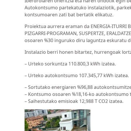
Iberdrolaren oneritzia eta haren ondotik egin b
Autokontsumo partekatuko instalaziotik, parke
kontsumoaren zati bat bertatik elikatuz.
Proiektua aurrera eraman da ENERGIA-ITUR
PIZGARRI-PROGRAMAN, SUSPERTZE, ERALDATZE E
osoaren %30 inguruko diru laguntza eskuratu de
Instalazio berri honen bitartez, hurrengoak lort
– Urteko sorkuntza 110.800,3 kWh izatea.
– Urteko autokontsumo 107.345,77 kWh izatea.
– Sortutako energiaren %96,88 autokontsumitze
– Kontsumo osoaren %18,16-ko autokontsumo ta
– Saihestutako emisioak 12,988 T CO2 izatea.