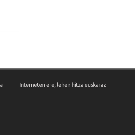
oa
Interneten ere, lehen hitza euskaraz