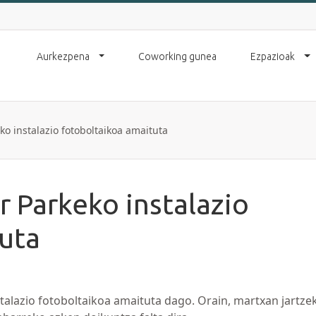
Aurkezpena
Coworking gunea
Ezpazioak
o instalazio fotoboltaikoa amaituta
r Parkeko instalazio
uta
alazio fotoboltaikoa amaituta dago. Orain, martxan jartze