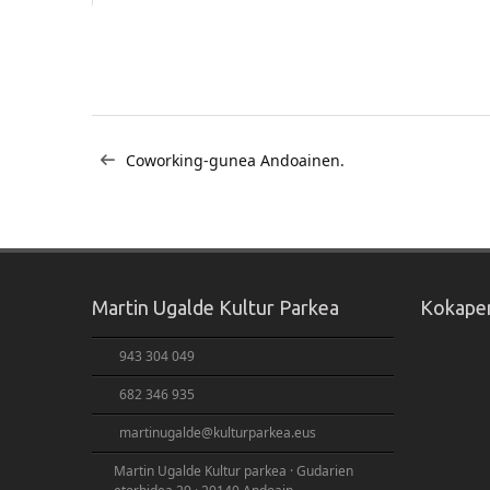
Bidalketetan
Coworking-gunea Andoainen.
zehar
nabigatu
Martin Ugalde Kultur Parkea
Kokape
943 304 049
682 346 935
martinugalde@kulturparkea.eus
Martin Ugalde Kultur parkea · Gudarien