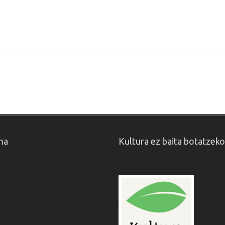
na
Kultura ez baita botatzek