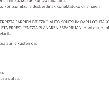
eharreko azken doikuntza falta dira.
ko kontsumitzaile desberdinak konektatuko dira haien
RI BERRIZTAGARRIEN BIDEZKO AUTOKONTSUMOARI LOTUTAK
TA ERRESILIENTZIA PLANAREN ESPARRUAN. Honi esker, inb
larik.
zea aurreikusten da:
a.
sa izatea.