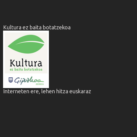
Kultura ez baita botatzekoa
Interneten ere, lehen hitza euskaraz