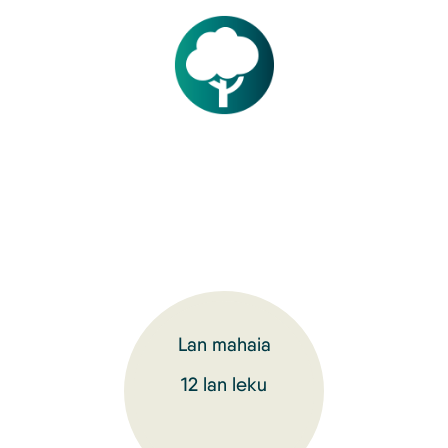
Lan mahaia
12 lan leku