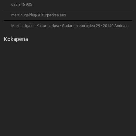
682 346 935
martinugalde@kulturparkea.eus
Martin Ugalde Kultur parkea · Gudarien etorbidea 29 · 20140 Andoain
Kokapena