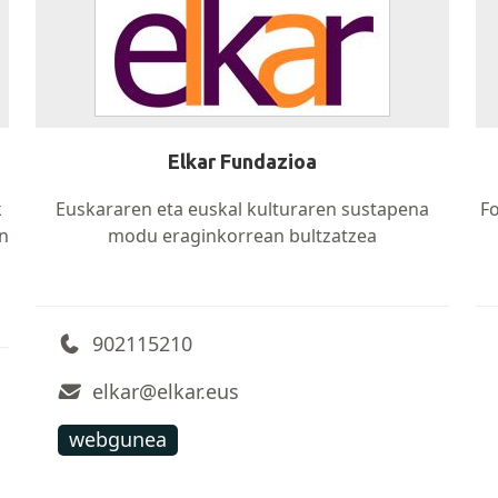
Elkar Fundazioa
k
Euskararen eta euskal kulturaren sustapena
Fo
n
modu eraginkorrean bultzatzea
902115210
elkar@elkar.eus
webgunea