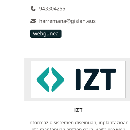
943304255
harremana@gislan.eus
webgunea
IZT
Informazio sistemen diseinuan, inplantazioan
eta mantenuan aritzen gara. Baita ere web