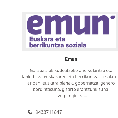
Emun
Gai sozialak kudeatzeko aholkularitza eta
lankidetza euskararen eta berrikuntza sozialar
arloan: euskara planak, gobernatza, genero
berdintasuna, gizarte erantzunkizuna,
itzulpengintza…
9433711847