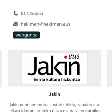
617356063
hekimen@hekimen.eus
webgunea
Jakin
Jakin pentsamendua sustatu, bildu, zabaldu eta
elkarrizketan jartzeko plaza da, garaian garaiko