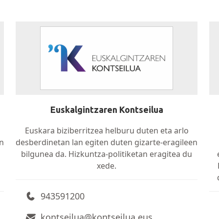
Euskalgintzaren Kontseilua
Euskara biziberritzea helburu duten eta arlo
en
desberdinetan lan egiten duten gizarte-eragileen
bilgunea da. Hizkuntza-politiketan eragitea du
xede.
943591200
kontseilua@kontseilua.eus