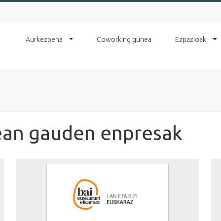
Aurkezpena
Coworking gunea
Ezpazioak
ean gauden enpresak