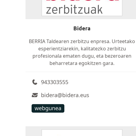
Bidera
BERRIA Taldearen zerbitzu enpresa. Urteetako
esperientziarekin, kalitatezko zerbitzu
profesionala ematen dugu, eta bezeroaren
beharretara egokitzen gara.
943303555
bidera@bidera.eus
webgunea