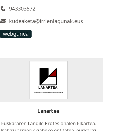
943303572
kudeaketa@irrienlagunak.eus
webgunea
Lanartea
Euskararen Langile Profesionalen Elkartea.
Irabazi asmorik gabeko entitatea, euskaraz