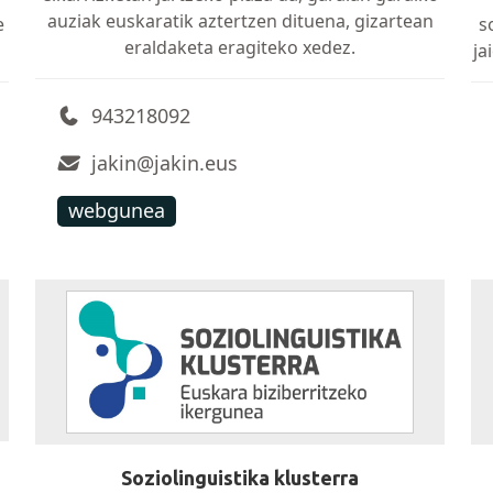
auziak euskaratik aztertzen dituena, gizartean
e
s
eraldaketa eragiteko xedez.
ja
943218092
jakin@jakin.eus
webgunea
Soziolinguistika klusterra