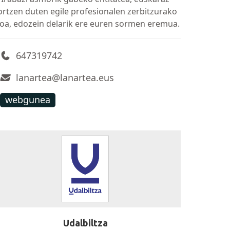
ortzen duten egile profesionalen zerbitzurako
ioa, edozein delarik ere euren sormen eremua.
647319742
lanartea@lanartea.eus
webgunea
Udalbiltza