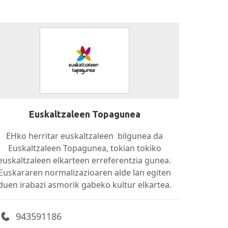
Euskaltzaleen Topagunea
EHko herritar euskaltzaleen bilgunea da
Euskaltzaleen Topagunea, tokian tokiko
euskaltzaleen elkarteen erreferentzia gunea.
Euskararen normalizazioaren alde lan egiten
duen irabazi asmorik gabeko kultur elkartea.
943591186