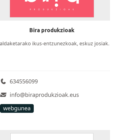
Bira produkzioak
aldaketarako ikus-entzunezkoak, eskuz josiak.
634556099
info@biraprodukzioak.eus
webgunea