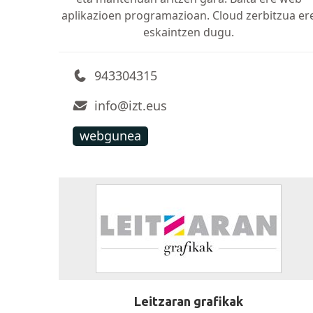
aplikazioen programazioan. Cloud zerbitzua er
eskaintzen dugu.
943304315
info@izt.eus
webgunea
Leitzaran grafikak