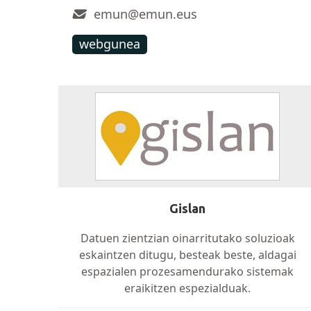
emun@emun.eus
webgunea
Gislan
Datuen zientzian oinarritutako soluzioak
eskaintzen ditugu, besteak beste, aldagai
espazialen prozesamendurako sistemak
eraikitzen espezialduak.