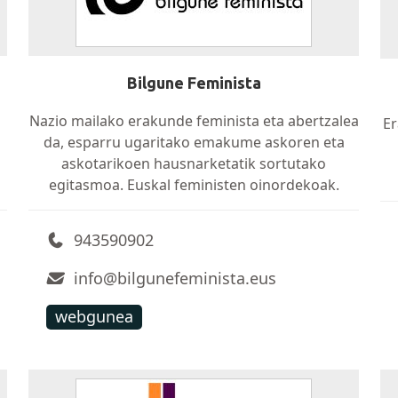
Bilgune Feminista
Nazio mailako erakunde feminista eta abertzalea
Er
da, esparru ugaritako emakume askoren eta
askotarikoen hausnarketatik sortutako
egitasmoa. Euskal feministen oinordekoak.
943590902
info@bilgunefeminista.eus
webgunea