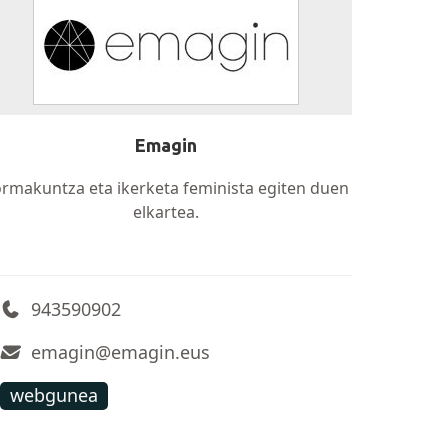
Emagin
rmakuntza eta ikerketa feminista egiten duen
elkartea.
943590902
emagin@emagin.eus
webgunea