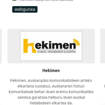
webgunea
Hekimen
Hekimen, euskarazko komunikabideen arteko
elkarlana sustatuz, euskararen hiztun
komunitateak behar duen eremu komunikatibo
sendoa garatzea helburu duen euskal
hedabideen elkartea da.