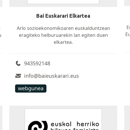
Bai Euskarari Elkartea
E
k
Arlo sozioekonomikoaren euskalduntzean
E
u
eragiteko helburuarekin lan egiten duen
elkartea.
943592148
info@baieuskarari.eus
webgunea