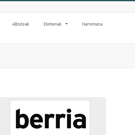
Albisteak
Ekimenak
Harremana