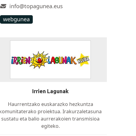
info@topagunea.eus
webgunea
Irrien Lagunak
Haurrentzako euskarazko hezkuntza
komunitaterako proiektua. Irakurzaletasuna
sustatu eta balio aurrerakoien transmisioa
egiteko.