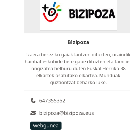
Bizipoza
Izaera bereziko gaiak lantzen dituzten, oraindi
hainbat eskubide bete gabe dituzten eta familie
ongizatea helburu duten Euskal Herriko 38
elkartek osatutako elkartea. Munduak
guztiontzat beharko luke.
647355352
bizipoza@bizipoza.eus
webgunea