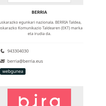
BERRIA
uskarazko egunkari nazionala. BERRIA Taldea,
uskarazko Komunikazio Taldearen (EKT) marka
eta irudia da.
943304030
berria@berria.eus
webgunea