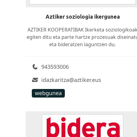
Aztiker soziologia ikergunea
AZTIKER KOOPERATIBAK Ikerketa soziologikoa
egiten ditu eta parte hartze prozesuak diseinat
eta bideratzen laguntzen du.
943593006
idazkaritza@aztiker.eus
webgunea