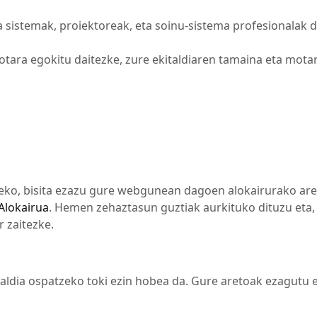
 sistemak, proiektoreak, eta soinu-sistema profesionalak d
tara egokitu daitezke, zure ekitaldiaren tamaina eta mota
zeko, bisita ezazu gure webgunean dagoen alokairurako ar
Alokairua
. Hemen zehaztasun guztiak aurkituko dituzu eta,
 zaitezke.
aldia ospatzeko toki ezin hobea da. Gure aretoak ezagutu 