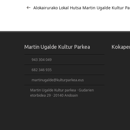
Bidalketetan
Alokairurako Lokal Hutsa Martin Ugalde Kultur P
zehar
nabigatu
Martin Ugalde Kultur Parkea
Kokape
943 304 049
682 346 935
martinugalde@kulturparkea.eus
Martin Ugalde Kultur parkea · Gudarien
etorbidea 29 · 20140 Andoain