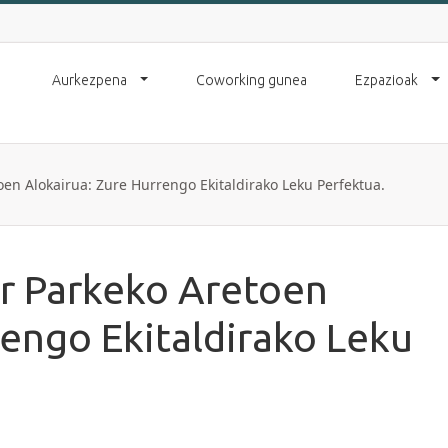
Aurkezpena
Coworking gunea
Ezpazioak
en Alokairua: Zure Hurrengo Ekitaldirako Leku Perfektua.
ur Parkeko Aretoen
rengo Ekitaldirako Leku