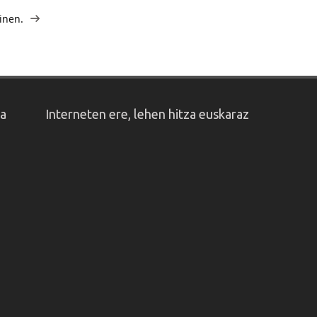
inen.
oa
Interneten ere, lehen hitza euskaraz