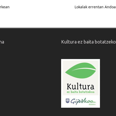
arkean
Lokalak errentan Andoa
na
Kultura ez baita botatzek