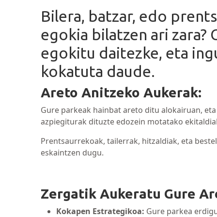
Bilera, batzar, edo prent
egokia bilatzen ari zara?
egokitu daitezke, eta ing
kokatuta daude.
Areto Anitzeko Aukerak:
Gure parkeak hainbat areto ditu alokairuan, e
azpiegiturak dituzte edozein motatako ekitaldia
Prentsaurrekoak, tailerrak, hitzaldiak, eta best
eskaintzen dugu.
Zergatik Aukeratu Gure Ar
Kokapen Estrategikoa:
Gure parkea erdigu