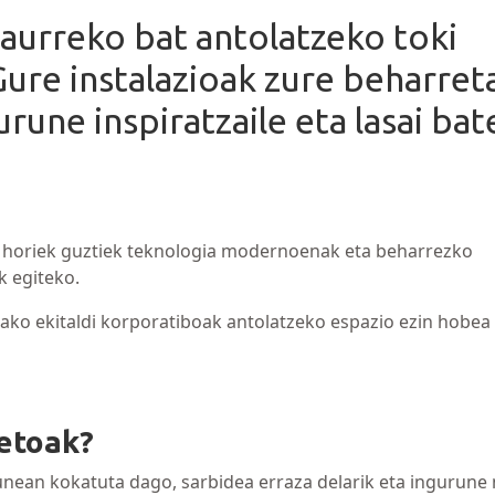
saurreko bat antolatzeko toki
 Gure instalazioak zure beharret
urune inspiratzaile eta lasai ba
ta horiek guztiek teknologia modernoenak eta beharrezko
k egiteko.
elako ekitaldi korporatiboak antolatzeko espazio ezin hobea
etoak?
nean kokatuta dago, sarbidea erraza delarik eta ingurune 