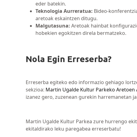
eder batekin.
Teknologia Aurreratua:
Bideo-konferentzia
aretoak eskaintzen ditugu.
Malgutasuna:
Aretoak hainbat konfigurazio
hobekien egokitzen direla bermatzeko.
Nola Egin Erreserba?
Erreserba egiteko edo informazio gehiago lort
sekzioa:
Martin Ugalde Kultur Parkeko Aretoen 
izanez gero, zuzenean gurekin harremanetan jar
Martin Ugalde Kultur Parkea zure hurrengo ekit
ekitaldirako leku paregabea erreserbatu!