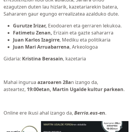
ezagutzen duten lau hizlarik, kazetariarekin batera,
Sahararen gaur egungo errealizatea azalduko dute.
Gurutze Irizar,
Exodoaren eta gerraren lekukoa.
Fatimetu Zenan,
Erizain eta gazte sahararra
Juan Karlos Izagirre
, Mediku eta politikaria
Juan Mari Arruabarrena
, Arkeologoa
Gidaria:
Kristina Berasain
, kazetaria
Mahai ingurua
azaroaren 28a
n izango da,
asteartez,
19:00etan, Martin Ugalde kultur parkean
.
Online ere ikusi ahal izango da,
Berria.eus
-en
.