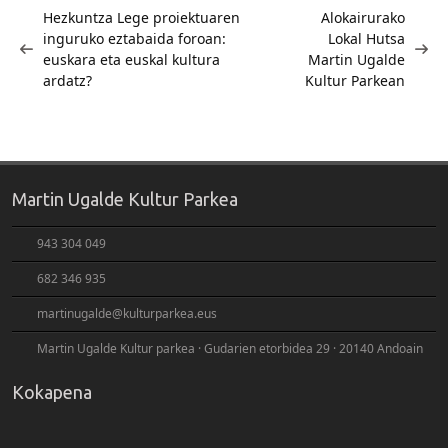
zehar
Hezkuntza Lege proiektuaren
Alokairurako
inguruko eztabaida foroan:
Lokal Hutsa
nabigatu
euskara eta euskal kultura
Martin Ugalde
ardatz?
Kultur Parkean
Martin Ugalde Kultur Parkea
943 304 049
682 346 935
martinugalde@kulturparkea.eus
Martin Ugalde Kultur parkea · Gudarien etorbidea 29 · 20140 Andoain
Kokapena