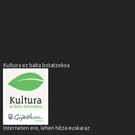
Kultura ez baita botatzekoa
Interneten ere, lehen hitza euskaraz