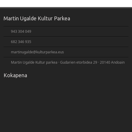
Martin Ugalde Kultur Parkea
943 304 049
682 346 935
martinugalde@kulturparkea.eus
Martin Ugalde Kultur parkea · Gudarien etorbidea 29 · 20140 Andoain
Kokapena