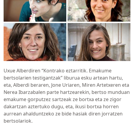
Uxue Alberdiren “Kontrako eztarritik. Emakume
bertsolarien testigantzak” liburua esku artean hartu,
eta, Alberdi beraren, Jone Uriaren, Miren Artetxeren eta
Nerea Ibarzabalen parte hartzearekin, bertso munduan
emakume gorputzez sartzeak ze bortxa eta ze zigor
dakartzan aztertuko dugu, eta, ikusi bortxa horren
aurrean ahalduntzeko ze bide hasiak diren jorratzen
bertsolariok.