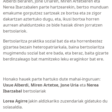
Alberdi beraren, Jone Uriaren, Miren Artetxeren eta
Nerea Ibarzabalen parte hartzearekin, bertso munduan
emakume gorputzez sartzeak ze bortxa eta ze zigor
dakartzan aztertuko dugu, eta, ikusi bortxa horren
aurrean ahalduntzeko ze bide hasiak diren jorratzen
bertsolariok.
Bertsolaritza praktika sozial bat da eta horrenbestez
gizartea bezain heteropatriarkala, baina bertsolaritza
mugimendu sozial bat ere bada, eta beraz, baita gizarte
berdinzaleago bat mamitzeko leku eraginkor bat ere.
Honako hauek parte hartuko dute mahai-inguruan:
Uxue Alberdi, Miren Artetxe, Jone Uria
eta
Nerea
Ibarzabal
bertsolariak
Lorea Agirre
Jakin aldizkariko zuzendariak gidatuko du
solasaldia.