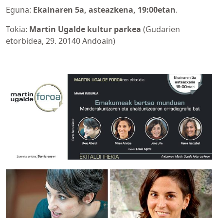
Eguna:
Ekainaren 5a, asteazkena, 19:00etan
.
Tokia:
Martin Ugalde kultur parkea
(Gudarien
etorbidea, 29. 20140 Andoain)