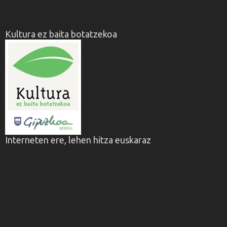
Kultura ez baita botatzekoa
Interneten ere, lehen hitza euskaraz