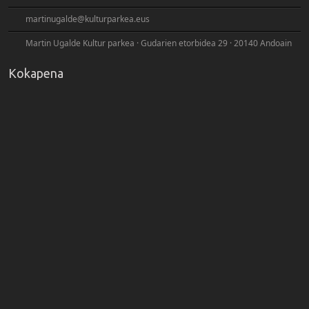
martinugalde@kulturparkea.eus
Martin Ugalde Kultur parkea · Gudarien etorbidea 29 · 20140 Andoain
Kokapena