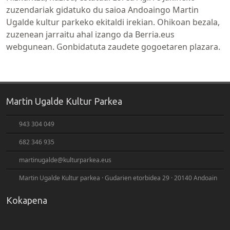
zuzendariak gidatuko du saioa Andoaingo Martin
Ugalde kultur parkeko ekitaldi irekian. Ohikoan bezala,
zuzenean jarraitu ahal izango da Berria.eus
webgunean. Gonbidatuta zaudete gogoetaren plazara.
Martin Ugalde Kultur Parkea
943 304 049
682 346 935
martinugalde@kulturparkea.eus
Martin Ugalde Kultur parkea · Gudarien etorbidea 29 · 20140 Andoain
Kokapena