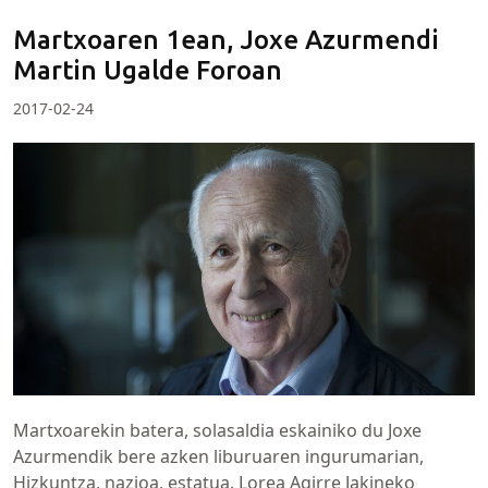
Martxoaren 1ean, Joxe Azurmendi
Martin Ugalde Foroan
2017-02-24
Martxoarekin batera, solasaldia eskainiko du Joxe
Azurmendik bere azken liburuaren ingurumarian,
Hizkuntza, nazioa, estatua. Lorea Agirre Jakineko