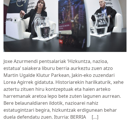
Joxe Azurmendi pentsalariak ‘Hizkuntza, nazioa,
estatua’ saiakera liburu berria aurkeztu zuen atzo
Martin Ugalde Klutur Parkean, Jakin-eko zuzendari
Lorea Agirrek gidatuta. Historiarekin harilkaturik, xehe
aztertu zituen hiru kontzeptuak eta haien arteko
harremanak aretoa lepo bete zuten lagunen aurrean.
Bere belaunaldiaren ildotik, nazioarei nahiz
estatugintzari begira, hizkuntzak erdigunean behar
duela defendatu zuen. Iturria: BERRIA […]