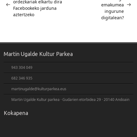
nabigatu
ordezkariak elkartu dira
emakumea
Facebookeko jarduna
ingurune
aztertzeko
digitalean?
Martin Ugalde Kultur Parkea
943 304 049
682 346 935
martinugalde@kulturparkea.eus
Martin Ugalde Kultur parkea · Gudarien etorbidea 29 · 20140 Andoain
Kokapena