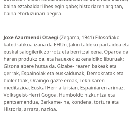
baina eztabaidari ihes egin gabe; historiaren argitan,
baina etorkizunari begira.
Joxe Azurmendi Otaegi
(Zegama, 1941) Filosofiako
katedratikoa izana da EHUn, Jakin taldeko partaidea eta
euskal saiogilerik zorrotz eta berritzaileena. Oparoa da
haren produkzioa, eta hauexek azkenaldiko liburuak:
Gizona abere hutsa da, Gizabe- rearen bakeak eta
gerrak, Espainolak eta euskaldunak, Demokratak eta
biolentoak, Oraingo gazte eroak, Teknikaren
meditazioa, Euskal Herria krisian, Espainiaren arimaz,
Volksgeist-Herri Gogoa, Humboldt: hizkuntza eta
pentsamendua, Barkame- na, kondena, tortura eta
Historia, arraza, nazioa.