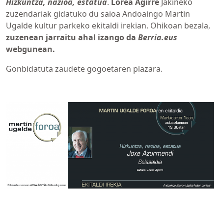
Hizkuntza, nazioa, estatua
.
Lorea Agirre
Jakineko
zuzendariak gidatuko du saioa Andoaingo Martin
Ugalde kultur parkeko ekitaldi irekian. Ohikoan bezala,
zuzenean jarraitu ahal izango da
Berria.eus
webgunean.
Gonbidatuta zaudete gogoetaren plazara.