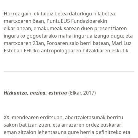
Horrez gain, ekitaldiz betea datorkigu hilabetea:
martxoaren 6ean, PuntuEUS Fundazioarekin
elkarlanean, emakumeak sarean duen presentziaren
inguruko gogoetarako mahai ingurua izango dugu; eta
martxoaren 23an, Foroaren saio berri batean, Mari Luz
Esteban EHUko antropologoaren hitzaldiaren eskutik.
Hizkuntza, nazioa, estatua
(Elkar, 2017)
XX. mendearen erditsuan, abertzaletasunak berritu
sakon bat izan zuen, eta arrazaren ordez euskarari
eman zitzaion lehentasuna gure herria definitzeko eta