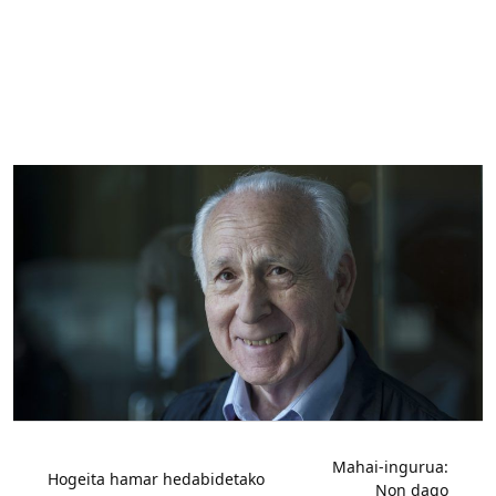
Bidalketetan
zehar
Mahai-ingurua:
Hogeita hamar hedabidetako
Non dago