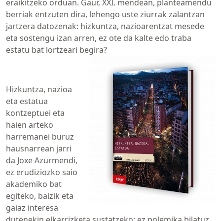
eraikitzeko orduan. Gaur, XXI. mendean, planteamendu
berriak entzuten dira, lehengo uste ziurrak zalantzan
jartzera datozenak: hizkuntza, nazioarentzat mesede
eta sostengu izan arren, ez ote da kalte edo traba
estatu bat lortzeari begira?
Hizkuntza, nazioa
eta estatua
kontzeptuei eta
haien arteko
harremanei buruz
hausnarrean jarri
da Joxe Azurmendi,
ez erudiziozko saio
akademiko bat
egiteko, baizik eta
gaiaz interesa
dutenekin elkarrizketa sustatzeko; ez polemika bilatuz,