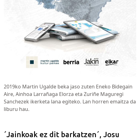
2019ko Martin Ugalde beka jaso zuten Eneko Bidegain
Aire, Ainhoa Larrañaga Elorza eta Zuriñe Maguregi
Sanchezek ikerketa lana egiteko. Lan horren emaitza da
liburu hau.
´Jainkoak ez dit barkatzen´, Josu