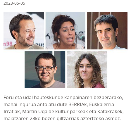
2023-05-05
Foru eta udal hauteskunde kanpainaren bezperarako,
mahai ingurua antolatu dute BERRIAk, Euskalerria
Irratiak, Martin Ugalde kultur parkeak eta Katakrakek,
maiatzaren 28ko bozen giltzarriak aztertzeko asmoz.