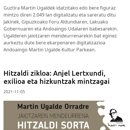
Guztira Martin Ugaldek idatzitako edo bere figuraz
mintzo diren 2.049 lan digitalizatu eta sareratu ditu
Jakinek, Gipuzkoako Foru Aldundiaren, Lakuako
Gobernuaren eta Andoaingo Udalaren babesarekin.
Ugalderen jaiotzaren mendeurrenarekin bat eginez
aurkeztu dute bere ekarpenaren digitalizazioa
Andoaingo Martin Ugalde Kultur Parkean.
Hitzaldi zikloa: Anjel Lertxundi,
exilioa eta hizkuntzak mintzagai
2021-11-05