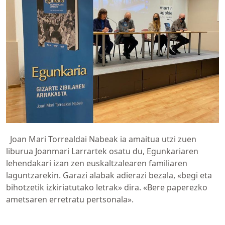
Joan Mari Torrealdai Nabeak ia amaitua utzi zuen
liburua Joanmari Larrartek osatu du, Egunkariaren
lehendakari izan zen euskaltzalearen familiaren
laguntzarekin. Garazi alabak adierazi bezala, «begi eta
bihotzetik izkiriatutako letrak» dira. «Bere paperezko
ametsaren erretratu pertsonala».