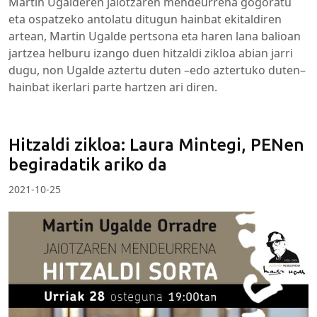
Martin Ugalderen jaiotzaren mendeurrena gogoratu
eta ospatzeko antolatu ditugun hainbat ekitaldiren
artean, Martin Ugalde pertsona eta haren lana balioan
jartzea helburu izango duen hitzaldi zikloa abian jarri
dugu, non Ugalde aztertu duten –edo aztertuko duten–
hainbat ikerlari parte hartzen ari diren.
Hitzaldi zikloa: Laura Mintegi, PENen
begiradatik ariko da
2021-10-25