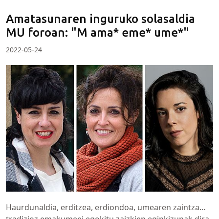
Amatasunaren inguruko solasaldia
MU foroan: "M ama* eme* ume*"
2022-05-24
Haurdunaldia, erditzea, erdiondoa, umearen zaintza…
tradizioz emakumeei egokitu zaizkien eginkizunak dira