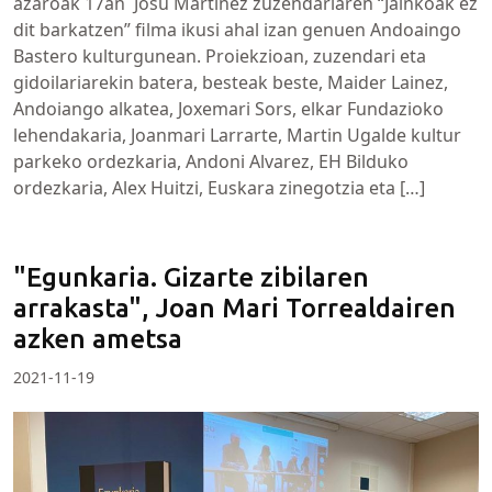
azaroak 17an Josu Martinez zuzendariaren “Jainkoak ez
dit barkatzen” filma ikusi ahal izan genuen Andoaingo
Bastero kulturgunean. Proiekzioan, zuzendari eta
gidoilariarekin batera, besteak beste, Maider Lainez,
Andoiango alkatea, Joxemari Sors, elkar Fundazioko
lehendakaria, Joanmari Larrarte, Martin Ugalde kultur
parkeko ordezkaria, Andoni Alvarez, EH Bilduko
ordezkaria, Alex Huitzi, Euskara zinegotzia eta […]
"Egunkaria. Gizarte zibilaren
arrakasta", Joan Mari Torrealdairen
azken ametsa
2021-11-19