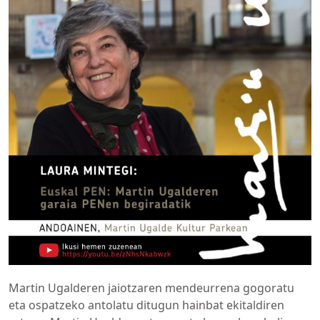
Martin Ugalderen jaiotzaren mendeurrena gogoratu
eta ospatzeko antolatu ditugun hainbat ekitaldiren