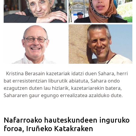
Kristina Berasain kazetariak idatzi duen Sahara, herri
bat erresistentzian liburutik abiatuta, Sahara ondo
ezagutzen duten lau hizlarik, kazetariarekin batera,
Sahararen gaur egungo errealizatea azalduko dute.
Nafarroako hauteskundeen inguruko
foroa, Iruñeko Katakraken