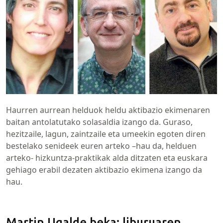
Haurren aurrean helduok heldu aktibazio ekimenaren
baitan antolatutako solasaldia izango da. Guraso,
hezitzaile, lagun, zaintzaile eta umeekin egoten diren
bestelako senideek euren arteko –hau da, helduen
arteko- hizkuntza-praktikak alda ditzaten eta euskara
gehiago erabil dezaten aktibazio ekimena izango da
hau.
Martin Ugalde beka: liburuaren