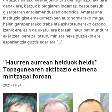
denak ere, batzuk biologiaren indarrez, beste batzuk
gizartearen antolamenduaren ondorioz. Amatasuna
instituzio gisa emakumezkoen autonomiarako muga,
haien garapenerako traba eta askatasunerako oztopo
izanik ere, ezin da ukatu, era berean, haur bat mundura
ekartzea, bere zailtasun, min eta neke guztiekin ere,
esperientzia guztiz eder eta […]
"Haurren aurrean helduok heldu"
Topagunearen aktibazio ekimena
mintzagai foroan
2021-11-24