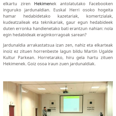
elkartu ziren
Hekimen
ek antolatutako Facebooken
inguruko jardunaldian. Euskal Herri osoko hogeita
hamar hedabidetako kazetariak, komertzialak,
kudeatzaileak eta teknikariak, gaur egun hedabideek
duten erronka handienetako bati erantzun nahian: nola
egin hedabideak eraginkorragoak sarean?
Jardunaldia arrakastatsua izan zen, nahiz eta elkarteak
inoiz ez zituen horrenbeste lagun bildu Martin Ugalde
Kultur Parkean. Horretarako, hiru gela hartu zituen
Hekimenek. Goiz osoa iraun zuen jardunaldiak.