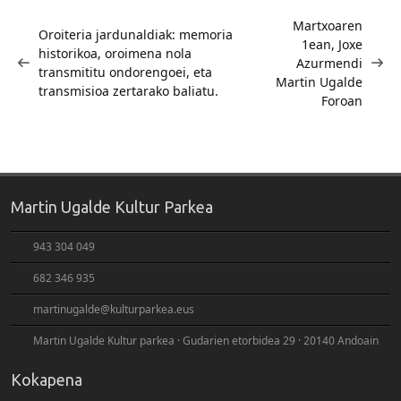
Bidalketetan
zehar
Martxoaren
Oroiteria jardunaldiak: memoria
1ean, Joxe
nabigatu
historikoa, oroimena nola
Azurmendi
transmititu ondorengoei, eta
Martin Ugalde
transmisioa zertarako baliatu.
Foroan
Martin Ugalde Kultur Parkea
943 304 049
682 346 935
martinugalde@kulturparkea.eus
Martin Ugalde Kultur parkea · Gudarien etorbidea 29 · 20140 Andoain
Kokapena