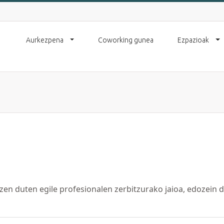
Aurkezpena
Coworking gunea
Ezpazioak
zen duten egile profesionalen zerbitzurako jaioa, edozein d