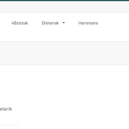
Albisteak
Ekimenak
Harremana
elarik