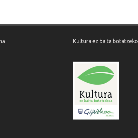
na
Kultura ez baita botatzek