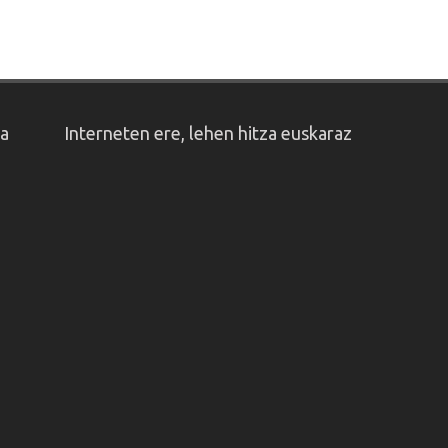
oa
Interneten ere, lehen hitza euskaraz