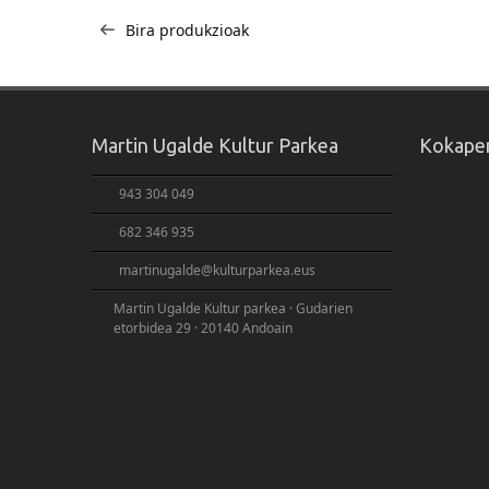
Bidalketetan
Bira produkzioak
zehar
nabigatu
Martin Ugalde Kultur Parkea
Kokape
943 304 049
682 346 935
martinugalde@kulturparkea.eus
Martin Ugalde Kultur parkea · Gudarien
etorbidea 29 · 20140 Andoain