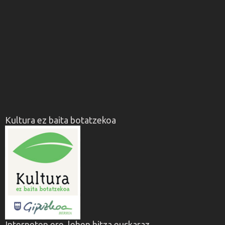
Kultura ez baita botatzekoa
Interneten ere, lehen hitza euskaraz