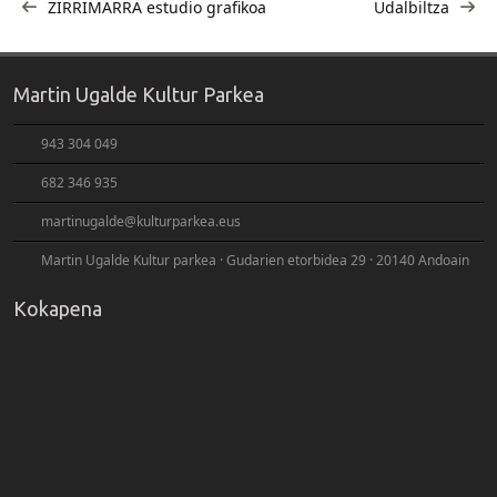
zehar
ZIRRIMARRA estudio grafikoa
Udalbiltza
nabigatu
Martin Ugalde Kultur Parkea
943 304 049
682 346 935
martinugalde@kulturparkea.eus
Martin Ugalde Kultur parkea · Gudarien etorbidea 29 · 20140 Andoain
Kokapena