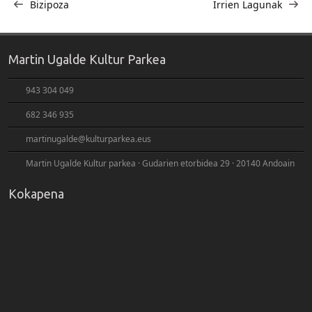
zehar
Bizipoza
Irrien Lagunak
nabigatu
Martin Ugalde Kultur Parkea
943 304 049
682 346 935
martinugalde@kulturparkea.eus
Martin Ugalde Kultur parkea · Gudarien etorbidea 29 · 20140 Andoain
Kokapena