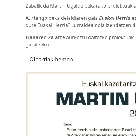
Zabalik da Martin Ugalde bekarako proiektuak 
Aurtengo beka deialdiaren gaia
Euskal Herria 
dute Euskal Herria? Lurraldea nola izendatzen 
Irailaren 2a arte
aurkeztu daitezke proiektuak,
garatzeko.
Oinarriak hemen