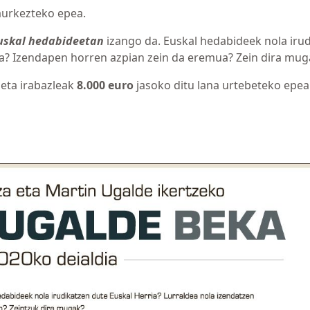
aurkezteko epea.
euskal hedabideetan
izango da. Euskal hedabideek nola iru
da? Izendapen horren azpian zein da eremua? Zein dira mug
 eta irabazleak
8.000 euro
jasoko ditu lana urtebeteko epe