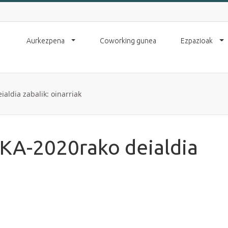
Aurkezpena
Coworking gunea
Ezpazioak
ldia zabalik: oinarriak
A-2020rako deialdia