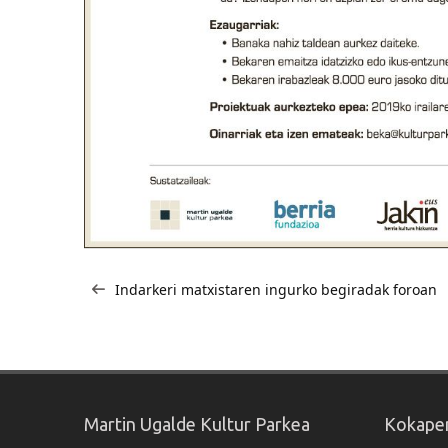
Bidalketetan
Indarkeri matxistaren ingurko begiradak foroan
zehar
nabigatu
Martin Ugalde Kultur Parkea
Kokape