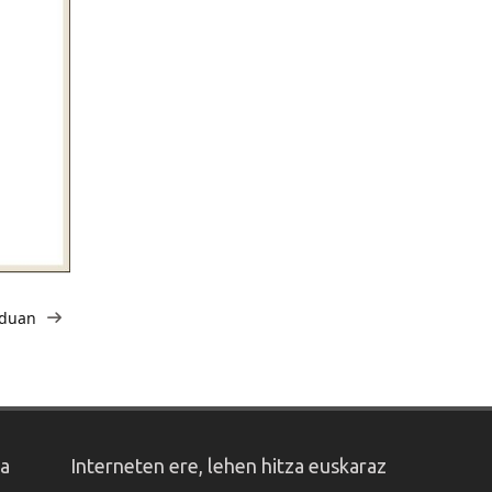
nduan
oa
Interneten ere, lehen hitza euskaraz