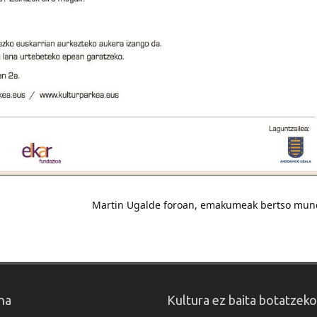
Martin Ugalde foroan, emakumeak bertso mu
na
Kultura ez baita botatzek