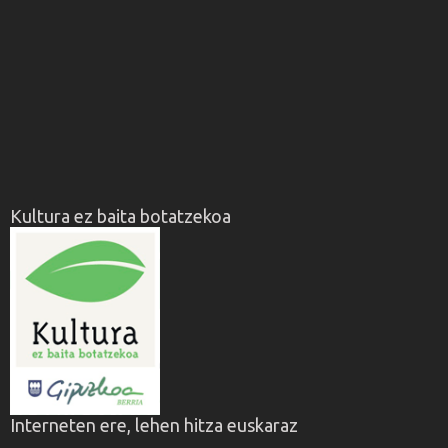
Kultura ez baita botatzekoa
Interneten ere, lehen hitza euskaraz