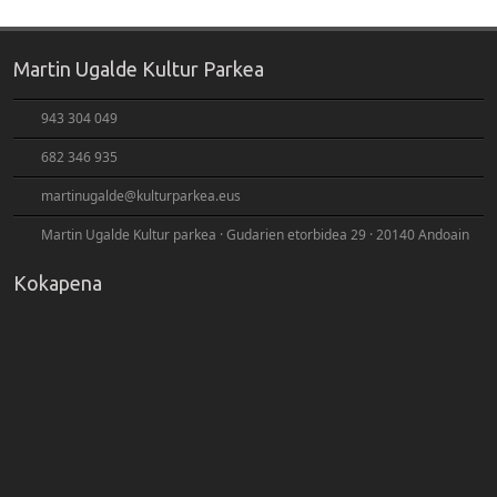
Martin Ugalde Kultur Parkea
943 304 049
682 346 935
martinugalde@kulturparkea.eus
Martin Ugalde Kultur parkea · Gudarien etorbidea 29 · 20140 Andoain
Kokapena