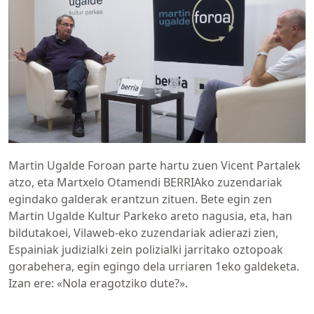
Martin Ugalde Foroan parte hartu zuen Vicent Partalek
atzo, eta Martxelo Otamendi BERRIAko zuzendariak
egindako galderak erantzun zituen. Bete egin zen
Martin Ugalde Kultur Parkeko areto nagusia, eta, han
bildutakoei, Vilaweb-eko zuzendariak adierazi zien,
Espainiak judizialki zein polizialki jarritako oztopoak
gorabehera, egin egingo dela urriaren 1eko galdeketa.
Izan ere: «Nola eragotziko dute?».