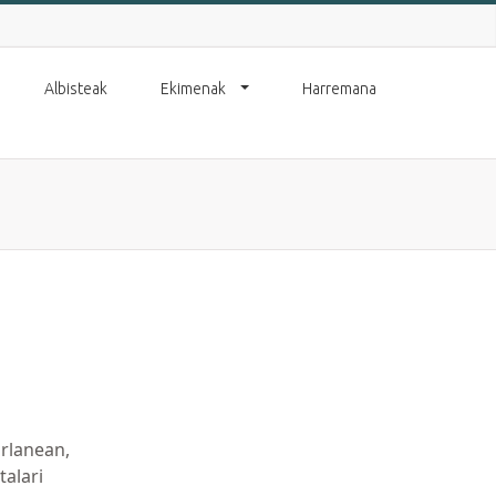
Albisteak
Ekimenak
Harremana
rlanean,
talari