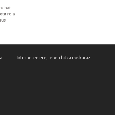
,
ru bat
eta rola
.eus
oa
Interneten ere, lehen hitza euskaraz