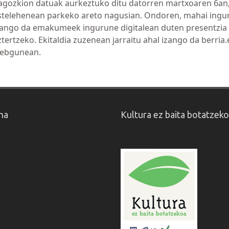
agozkion datuak aurkeztuko ditu datorren martxoaren 6an
stelehenean parkeko areto nagusian. Ondoren, mahai ingu
zango da emakumeek ingurune digitalean duten presentzia 
ztertzeko. Ekitaldia zuzenean jarraitu ahal izango da berria
ebgunean.
na
Kultura ez baita botatzek