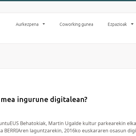
Aurkezpena
Coworking gunea
Ezpazioak
mea ingurune digitalean?
untuEUS Behatokiak, Martin Ugalde kultur parkearekin elka
ta BERRIAren laguntzarekin, 2016ko euskararen osasun digi