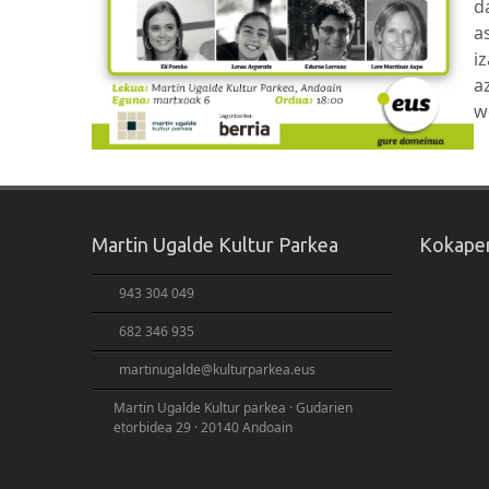
d
a
i
a
w
Martin Ugalde Kultur Parkea
Kokape
943 304 049
682 346 935
martinugalde@kulturparkea.eus
Martin Ugalde Kultur parkea · Gudarien
etorbidea 29 · 20140 Andoain