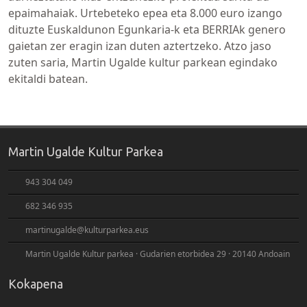
epaimahaiak. Urtebeteko epea eta 8.000 euro izango
dituzte Euskaldunon Egunkaria-k eta BERRIAk genero
gaietan zer eragin izan duten aztertzeko. Atzo jaso
zuten saria, Martin Ugalde kultur parkean egindako
ekitaldi batean.
Martin Ugalde Kultur Parkea
943 304 049
682 346 935
martinugalde@kulturparkea.eus
Martin Ugalde Kultur parkea · Gudarien etorbidea 29 · 20140 Andoain
Kokapena