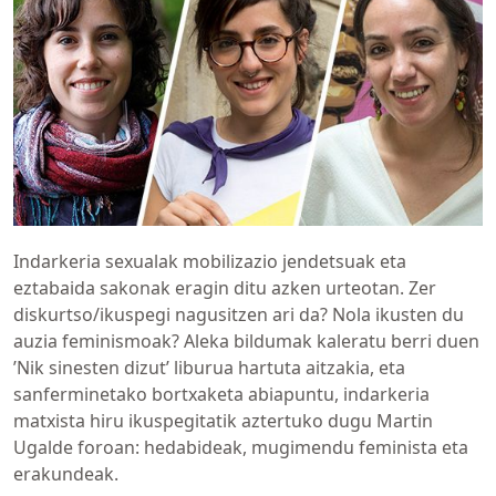
Indarkeria sexualak mobilizazio jendetsuak eta
eztabaida sakonak eragin ditu azken urteotan. Zer
diskurtso/ikuspegi nagusitzen ari da? Nola ikusten du
auzia feminismoak? Aleka bildumak kaleratu berri duen
’Nik sinesten dizut’ liburua hartuta aitzakia, eta
sanferminetako bortxaketa abiapuntu, indarkeria
matxista hiru ikuspegitatik aztertuko dugu Martin
Ugalde foroan: hedabideak, mugimendu feminista eta
erakundeak.