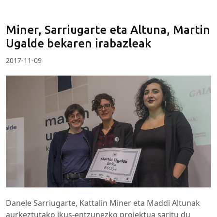
Miner, Sarriugarte eta Altuna, Martin
Ugalde bekaren irabazleak
2017-11-09
Danele Sarriugarte, Kattalin Miner eta Maddi Altunak
aurkeztutako ikus-entzunezko proiektua saritu du