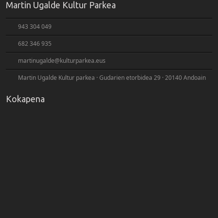
Martin Ugalde Kultur Parkea
943 304 049
682 346 935
martinugalde@kulturparkea.eus
Martin Ugalde Kultur parkea · Gudarien etorbidea 29 · 20140 Andoain
Kokapena