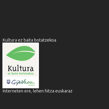
Kultura ez baita botatzekoa
Interneten ere, lehen hitza euskaraz