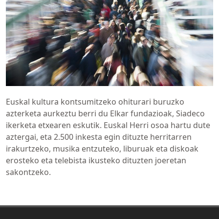
Euskal kultura kontsumitzeko ohiturari buruzko
azterketa aurkeztu berri du Elkar fundazioak, Siadeco
ikerketa etxearen eskutik. Euskal Herri osoa hartu dute
aztergai, eta 2.500 inkesta egin dituzte herritarren
irakurtzeko, musika entzuteko, liburuak eta diskoak
erosteko eta telebista ikusteko dituzten joeretan
sakontzeko.