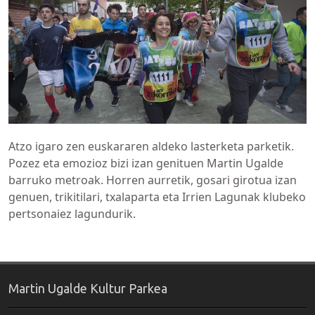
Atzo igaro zen euskararen aldeko lasterketa parketik.
Pozez eta emozioz bizi izan genituen Martin Ugalde
barruko metroak. Horren aurretik, gosari girotua izan
genuen, trikitilari, txalaparta eta Irrien Lagunak klubeko
pertsonaiez lagundurik.
Martin Ugalde Kultur Parkea