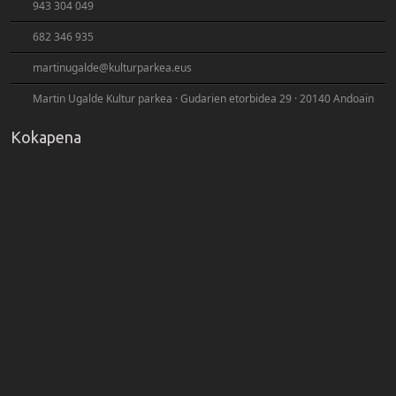
943 304 049
682 346 935
martinugalde@kulturparkea.eus
Martin Ugalde Kultur parkea · Gudarien etorbidea 29 · 20140 Andoain
Kokapena