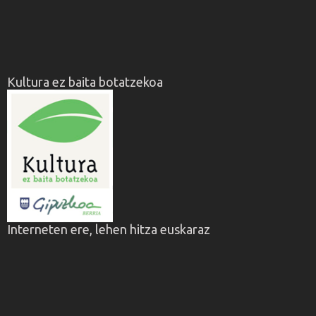
Kultura ez baita botatzekoa
Interneten ere, lehen hitza euskaraz