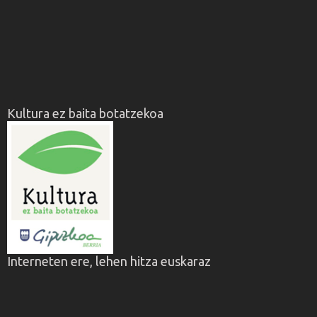
Kultura ez baita botatzekoa
Interneten ere, lehen hitza euskaraz