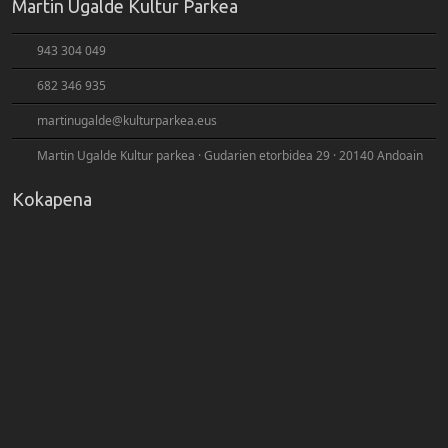
Martin Ugalde Kultur Parkea
943 304 049
682 346 935
martinugalde@kulturparkea.eus
Martin Ugalde Kultur parkea · Gudarien etorbidea 29 · 20140 Andoain
Kokapena