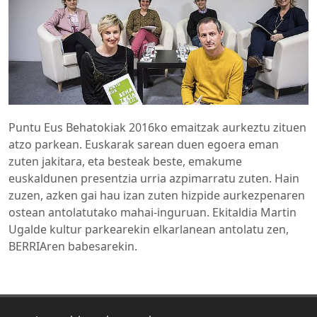
Puntu Eus Behatokiak 2016ko emaitzak aurkeztu zituen
atzo parkean. Euskarak sarean duen egoera eman
zuten jakitara, eta besteak beste, emakume
euskaldunen presentzia urria azpimarratu zuten. Hain
zuzen, azken gai hau izan zuten hizpide aurkezpenaren
ostean antolatutako mahai-inguruan. Ekitaldia Martin
Ugalde kultur parkearekin elkarlanean antolatu zen,
BERRIAren babesarekin.