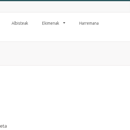
Albisteak
Ekimenak
Harremana
 eta