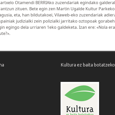
artxelo Otamendi BERRIAko zuzendariak egindako galdera
rantzun zituen. Bete egin zen Martin Ugalde Kultur Parkeko
agusia, eta, han bildutakoei, Vilaweb-eko zuzendariak adiera
spainiak judizialki zein polizialki jarritako oztopoak gorabeh
gin egingo dela urriaren 1eko galdeketa. Izan ere: «Nola er
ute?».
na
Kultura ez baita botatzek