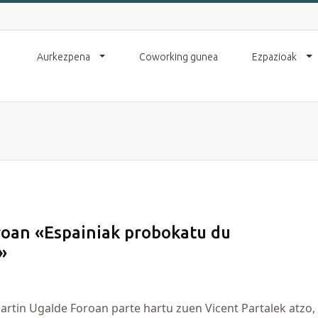
Aurkezpena
Coworking gunea
Ezpazioak
roan «Espainiak probokatu du
»
artin Ugalde Foroan parte hartu zuen Vicent Partalek atzo,