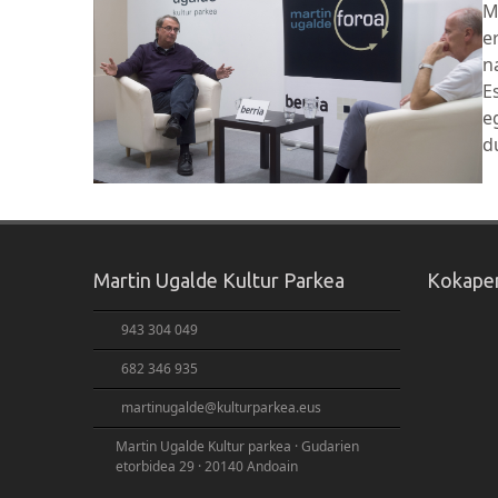
M
e
n
E
e
d
Martin Ugalde Kultur Parkea
Kokape
943 304 049
682 346 935
martinugalde@kulturparkea.eus
Martin Ugalde Kultur parkea · Gudarien
etorbidea 29 · 20140 Andoain