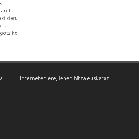
k
 areto
zi zien,
era,
agotziko
oa
Interneten ere, lehen hitza euskaraz