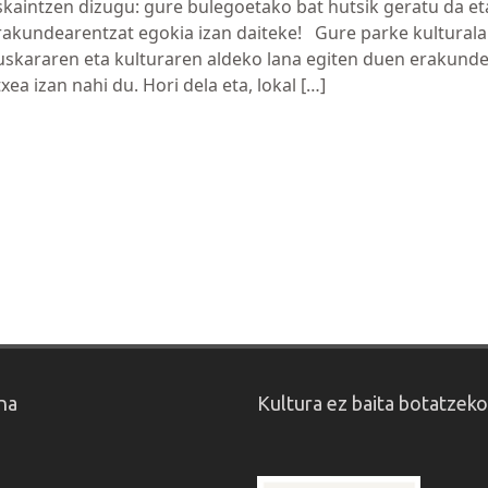
skaintzen dizugu: gure bulegoetako bat hutsik geratu da et
rakundearentzat egokia izan daiteke! Gure parke kulturala
uskararen eta kulturaren aldeko lana egiten duen erakund
txea izan nahi du. Hori dela eta, lokal […]
na
Kultura ez baita botatzek