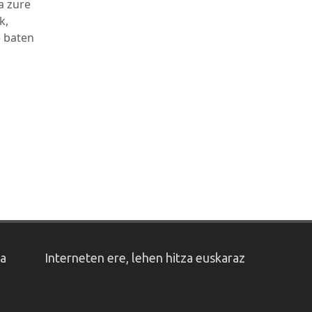
a zure
k,
e baten
oa
Interneten ere, lehen hitza euskaraz