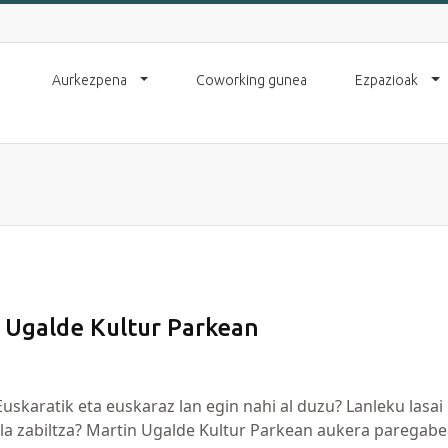
Aurkezpena
Coworking gunea
Ezpazioak
n Ugalde Kultur Parkean
uskaratik eta euskaraz lan egin nahi al duzu? Lanleku lasai
ila zabiltza? Martin Ugalde Kultur Parkean aukera paregab