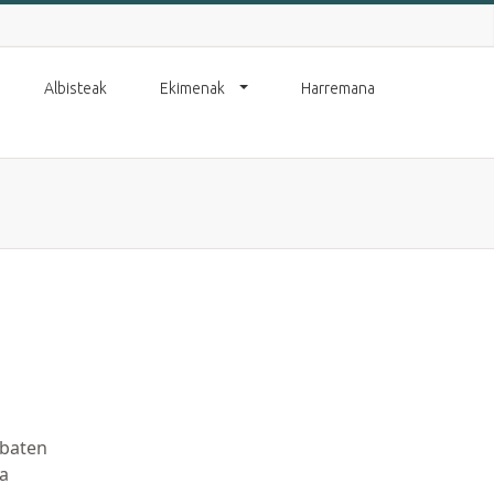
Albisteak
Ekimenak
Harremana
 baten
ea