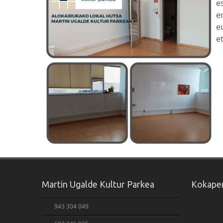
e
e
e
e
Martin Ugalde Kultur Parkea
Kokape
943 304 049