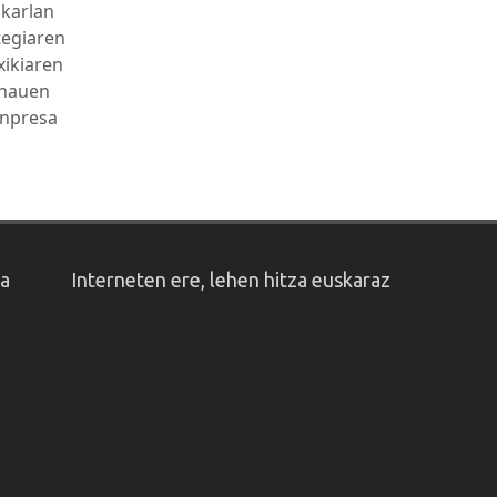
lkarlan
tegiaren
xikiaren
 hauen
enpresa
oa
Interneten ere, lehen hitza euskaraz