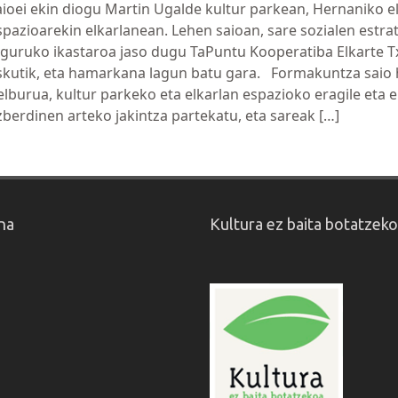
aioei ekin diogu Martin Ugalde kultur parkean, Hernaniko e
spazioarekin elkarlanean. Lehen saioan, sare sozialen estra
nguruko ikastaroa jaso dugu TaPuntu Kooperatiba Elkarte T
skutik, eta hamarkana lagun batu gara. Formakuntza saio
elburua, kultur parkeko eta elkarlan espazioko eragile eta 
zberdinen arteko jakintza partekatu, eta sareak […]
na
Kultura ez baita botatzek