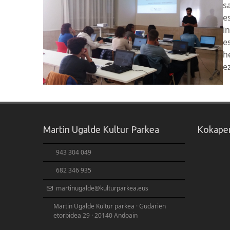
s
e
i
e
h
e
Martin Ugalde Kultur Parkea
Kokape
943 304 049
682 346 935
martinugalde@kulturparkea.eus
Martin Ugalde Kultur parkea · Gudarien
etorbidea 29 · 20140 Andoain