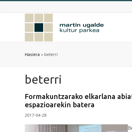
Skip
to
content
Hasiera
»
beterri
beterri
Formakuntzarako elkarlana abia
espazioarekin batera
2017-04-28
B