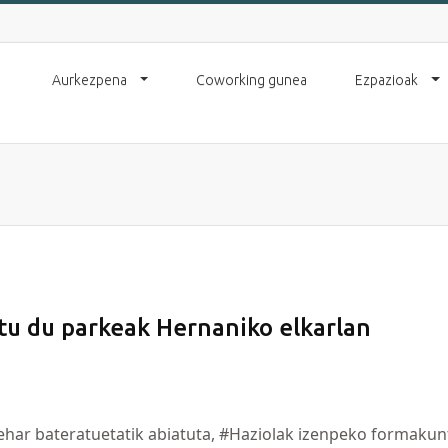
Aurkezpena
Coworking gunea
Ezpazioak
tu du parkeak Hernaniko elkarlan
ehar bateratuetatik abiatuta, #Haziolak izenpeko formakun