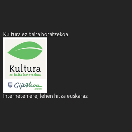
Kultura ez baita botatzekoa
Interneten ere, lehen hitza euskaraz