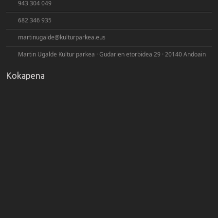
943 304 049
682 346 935
martinugalde@kulturparkea.eus
Martin Ugalde Kultur parkea · Gudarien etorbidea 29 · 20140 Andoain
Kokapena