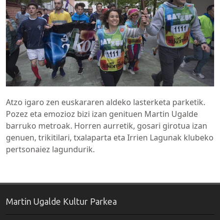
Atzo igaro zen euskararen aldeko lasterketa parketik.
Pozez eta emozioz bizi izan genituen Martin Ugalde
barruko metroak. Horren aurretik, gosari girotua izan
genuen, trikitilari, txalaparta eta Irrien Lagunak klubeko
pertsonaiez lagundurik.
Martin Ugalde Kultur Parkea