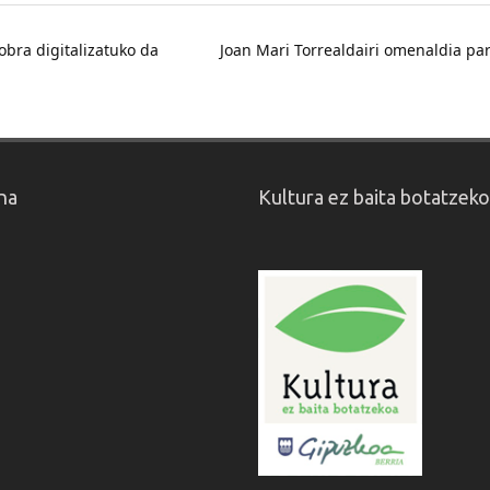
bra digitalizatuko da
Joan Mari Torrealdairi omenaldia pa
na
Kultura ez baita botatzek