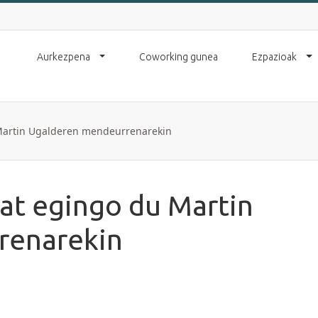
Aurkezpena
Coworking gunea
Ezpazioak
Martin Ugalderen mendeurrenarekin
at egingo du Martin
renarekin