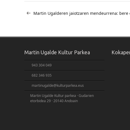
Bidalketetan
Martin Ugalderen jaiotzaren mendeurrena: bere o
zehar
nabigatu
Martin Ugalde Kultur Parkea
Kokape
943 304 049
682 346 935
martinugalde@kulturparkea.eus
Martin Ugalde Kultur parkea · Gudarien
etorbidea 29 · 20140 Andoain