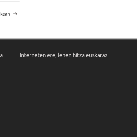
rkean
oa
Interneten ere, lehen hitza euskaraz