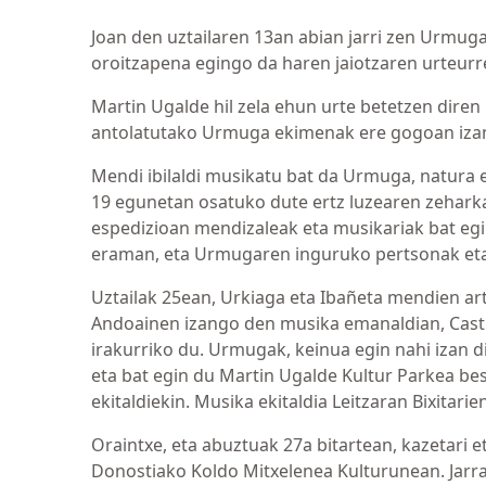
Joan den uztailaren 13an abian jarri zen Urmuga
oroitzapena egingo da haren jaiotzaren urteurr
Martin Ugalde hil zela ehun urte betetzen diren
antolatutako Urmuga ekimenak ere gogoan izan
Mendi ibilaldi musikatu bat da Urmuga, natura 
19 egunetan osatuko dute ertz luzearen zeharka
espedizioan mendizaleak eta musikariak bat egin
eraman, eta Urmugaren inguruko pertsonak eta 
Uztailak 25ean, Urkiaga eta Ibañeta mendien art
Andoainen izango den musika emanaldian, Casti
irakurriko du. Urmugak, keinua egin nahi izan 
eta bat egin du Martin Ugalde Kultur Parkea be
ekitaldiekin. Musika ekitaldia Leitzaran Bixitar
Oraintxe, eta abuztuak 27a bitartean, kazetari 
Donostiako Koldo Mitxelenea Kulturunean. Jarrai