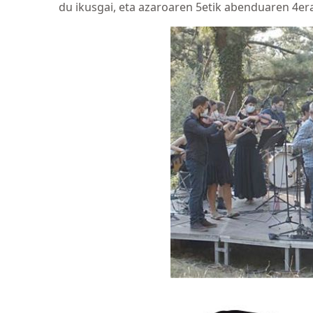
du ikusgai, eta azaroaren 5etik abenduaren 4e