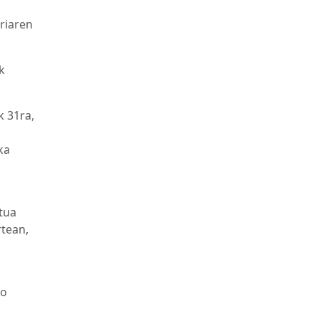
ariaren
k
k 31ra,
ka
tua
rtean,
go