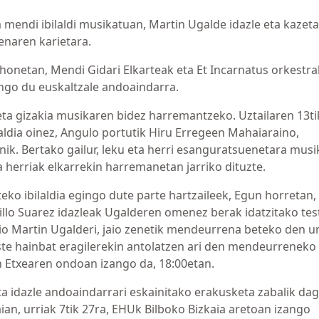
 mendi ibilaldi musikatuan, Martin Ugalde idazle eta kazet
enaren karietara.
 honetan, Mendi Gidari Elkarteak eta Et Incarnatus orkestra
go du euskaltzale andoaindarra.
eta gizakia musikaren bidez harremantzeko. Uztailaren 13ti
ldia oinez, Angulo portutik Hiru Erregeen Mahaiaraino,
ik. Bertako gailur, leku eta herri esanguratsuenetara musi
herriak elkarrekin harremanetan jarriko dituzte.
eko ibilaldia egingo dute parte hartzaileek, Egun horretan,
llo Suarez idazleak Ugalderen omenez berak idatzitako tes
dio Martin Ugalderi, jaio zenetik mendeurrena beteko den u
ste hainbat eragilerekin antolatzen ari den mendeurreneko
ien Etxearen ondoan izango da, 18:00etan.
eta idazle andoaindarrari eskainitako erakusketa zabalik da
an, urriak 7tik 27ra, EHUk Bilboko Bizkaia aretoan izango