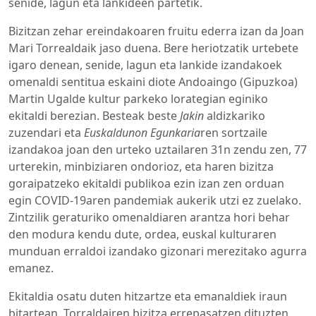
senide, lagun eta lankideen partetik.
Bizitzan zehar ereindakoaren fruitu ederra izan da Joan
Mari Torrealdaik jaso duena. Bere heriotzatik urtebete
igaro denean, senide, lagun eta lankide izandakoek
omenaldi sentitua eskaini diote Andoaingo (Gipuzkoa)
Martin Ugalde kultur parkeko lorategian eginiko
ekitaldi berezian. Besteak beste
Jakin
aldizkariko
zuzendari eta
Euskaldunon Egunkaria
ren sortzaile
izandakoa joan den urteko uztailaren 31n zendu zen, 77
urterekin, minbiziaren ondorioz, eta haren bizitza
goraipatzeko ekitaldi publikoa ezin izan zen orduan
egin COVID-19aren pandemiak aukerik utzi ez zuelako.
Zintzilik geraturiko omenaldiaren arantza hori behar
den modura kendu dute, ordea, euskal kulturaren
munduan erraldoi izandako gizonari merezitako agurra
emanez.
Ekitaldia osatu duten hitzartze eta emanaldiek iraun
bitartean, Torraldairen bizitza errepasatzen dituzten