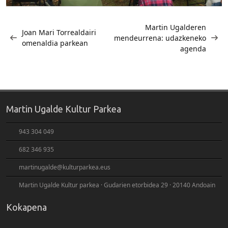
Bidalketetan
zehar
Martin Ugalderen
Joan Mari Torrealdairi
mendeurrena: udazkeneko
nabigatu
omenaldia parkean
agenda
Martin Ugalde Kultur Parkea
943 304 049
682 346 935
martinugalde@kulturparkea.eus
Martin Ugalde Kultur parkea · Gudarien etorbidea 29 · 20140 Andoain
Kokapena