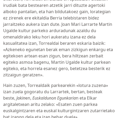
irudiak bata bestearen atzetik jarri dituzte agertoki
alboko pantailan, eta han bildutakoez gain, lorategian
ez zirenek ere ekitaldia Berria telebistaren bidez
jarraitzeko aukera izan dute. Joan Mari Larrarte Martin
Ugalde kultur parkeko arduradunak azaldu du
omenaldirako leku hori aukeratu izana ez dela
kasualitatea izan, Torrealdai beraren eskaria baizik:
«Azkeneko egunetan berak eman zizkigun enkargu eta
egitekoen artean esan zigun, bera hiltzean zerbait
egiteko asmoa bagenu, Martin Ugalde kultur parkean
egiteko, eta horrela esanez gero, betetzea besterik ez
zitzaigun geratzen».
Hain zuzen, Torrealdaik parkearekin «lotura zuzena»
izan zuela gogoratu du Larrartek, bertan, besteak
beste,
Jakin
en,
Euskaldunon Egunkaria
n eta Elkar
argitaletxean aritu zelako: «Esaten zuen parkea
euskalgintzaren eta euskal kulturgintzaren zutarrietako
bat izango dela eta izan behar duela».