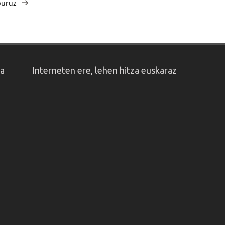
 buruz
oa
Interneten ere, lehen hitza euskaraz