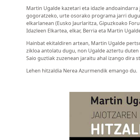
Martin Ugalde kazetari eta idazle andoaindarra 
gogoratzeko, urte osorako programa jarri dugu 
elkarlanean (Eusko Jaurlaritza, Gipuzkoako Foru
Idazleen Elkartea, elkar, Berria eta Martin Ugald
Hainbat ekitaldiren artean, Martin Ugalde perts
zikloa antolatu dugu, non Ugalde aztertu duten 
Saio guztiak zuzenean jaraitu ahal izango dira 
Lehen hitzaldia Nerea Azurmendik emango du.