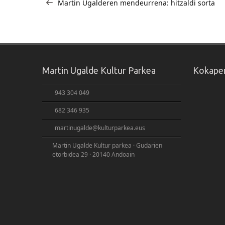
Martin Ugalderen mendeurrena: hitzaldi sorta
zehar
nabigatu
Martin Ugalde Kultur Parkea
Kokape
943 304 049
682 346 935
martinugalde@kulturparkea.eus
Martin Ugalde Kultur parkea · Gudarien
etorbidea 29 · 20140 Andoain