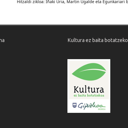
Hitzaldi zikloa: Iñaki Uria, Martin Ugalde eta Egunkariari
na
Kultura ez baita botatzek