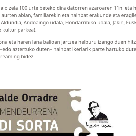
jaio zela 100 urte beteko dira datorren azaroaren 11n, eta 
aurten abian, familiarekin eta hainbat erakunde eta eragil
 Aldundia, Andoaingo udala, Hondarribiko udala, Jakin, Eus
e kultur parkea).
ona eta haren lana balioan jartzea helburu izango duen hitz
–edo aztertuko duten– hainbat ikerlarik parte hartuko dute
streaming bidez.