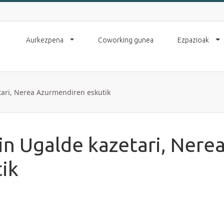
Aurkezpena
Coworking gunea
Ezpazioak
etari, Nerea Azurmendiren eskutik
tin Ugalde kazetari, Nere
ik