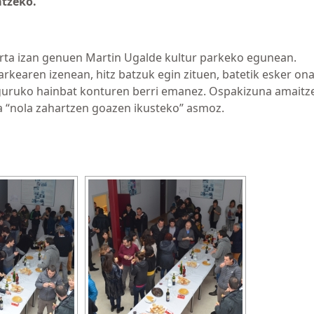
atzeko.
arta izan genuen Martin Ugalde kultur parkeko egunean.
kearen izenean, hitz batzuk egin zituen, batetik esker on
inguruko hainbat konturen berri emanez. Ospakizuna amaitz
ta “nola zahartzen goazen ikusteko” asmoz.