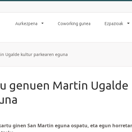
Aurkezpena
Coworking gunea
Ezpazioak
in Ugalde kultur parkearen eguna
tu genuen Martin Ugalde
guna
lkartu ginen San Martin eguna ospatu, eta egun horreta