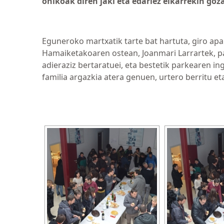
ohikoak diren jaki eta edariez elkarrekin goz
Eguneroko martxatik tarte bat hartuta, giro ap
Hamaiketakoaren ostean, Joanmari Larrartek, par
adieraziz bertaratuei, eta bestetik parkearen 
familia argazkia atera genuen, urtero berritu e