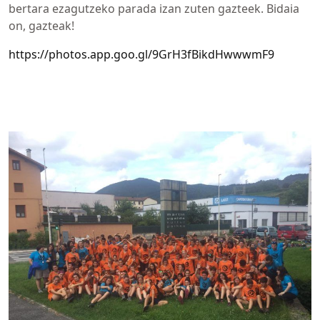
bertara ezagutzeko parada izan zuten gazteek. Bidaia
on, gazteak!
https://photos.app.goo.gl/9GrH3fBikdHwwwmF9