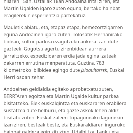
hilaren 15an. Uztailak 18an Andoaina iritsi ziren, eta
Martin Ugalden igaro zuten eguna, bertako hainbat
eragilerekin esperientzia partekatuz.
Mauletik abiatu, eta, etapaz etapa, hemezortzigarren
eguna Andoainen igaro zuten. Tolosatik Hernanirako
bidean, kultur parkea ezagutzeko aukera izan dute
gazteek. Gogotsu agertu zirenbidean aurrera
jarraitzeko, espedizioaren erdia jada egina izateak
dakarren errutina menperatuta. Guztira, 783
kilometroko ibilbidea egingo dute
jzioquitarrek
, Euskal
Herri osoan zehar.
Andoainen geldialdia egiteko aprobetxatu zuten,
BERRIAren egoitza eta Martin Ugalde kultur parkea
bisitatzeko. Biek euskalgintza eta euskararen erabilera
sustatzea dute helburu, eta gazte askok lehen aldiz
bisitatu zuten. Euskaltzaleen Topaguneako lagunekin
izan ziren, besteak beste, eta Euskaraldiaren inguruko
hainbat galdera egin zituzten. Udalbiltza, Lanku eta