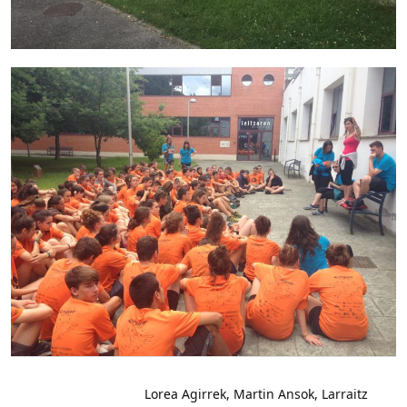
Bidalketetan
zehar
Lorea Agirrek, Martin Ansok, Larraitz