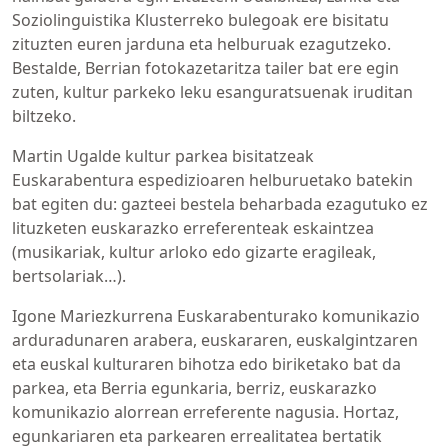
Soziolinguistika Klusterreko bulegoak ere bisitatu
zituzten euren jarduna eta helburuak ezagutzeko.
Bestalde, Berrian fotokazetaritza tailer bat ere egin
zuten, kultur parkeko leku esanguratsuenak iruditan
biltzeko.
Martin Ugalde kultur parkea bisitatzeak
Euskarabentura espedizioaren helburuetako batekin
bat egiten du: gazteei bestela beharbada ezagutuko ez
lituzketen euskarazko erreferenteak eskaintzea
(musikariak, kultur arloko edo gizarte eragileak,
bertsolariak…).
Igone Mariezkurrena Euskarabenturako komunikazio
arduradunaren arabera, euskararen, euskalgintzaren
eta euskal kulturaren bihotza edo biriketako bat da
parkea, eta Berria egunkaria, berriz, euskarazko
komunikazio alorrean erreferente nagusia. Hortaz,
egunkariaren eta parkearen errealitatea bertatik