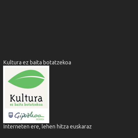
Kultura ez baita botatzekoa
Interneten ere, lehen hitza euskaraz