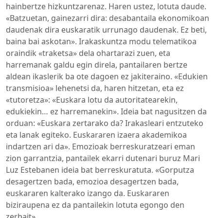
hainbertze hizkuntzarenaz. Haren ustez, lotuta daude.
«Batzuetan, gainezarri dira: desabantaila ekonomikoan
daudenak dira euskaratik urrunago daudenak. Ez beti,
baina bai askotan». Irakaskuntza modu telematikoa
oraindik «traketsa» dela ohartarazi zuen, eta
harremanak galdu egin direla, pantailaren bertze
aldean ikaslerik ba ote dagoen ez jakiteraino. «Edukien
transmisioa» lehenetsi da, haren hitzetan, eta ez
«tutoretza»: «Euskara lotu da autoritatearekin,
edukiekin… ez harremanekin». Ideia bat nagusitzen da
orduan: «Euskara zertarako da? Irakasleari entzuteko
eta lanak egiteko. Euskararen izaera akademikoa
indartzen ari da». Emozioak berreskuratzeari eman
zion garrantzia, pantailek ekarri dutenari buruz Mari
Luz Estebanen ideia bat berreskuratuta. «Gorputza
desagertzen bada, emozioa desagertzen bada,
euskararen kalterako izango da. Euskararen
biziraupena ez da pantailekin lotuta egongo den
zerbait».