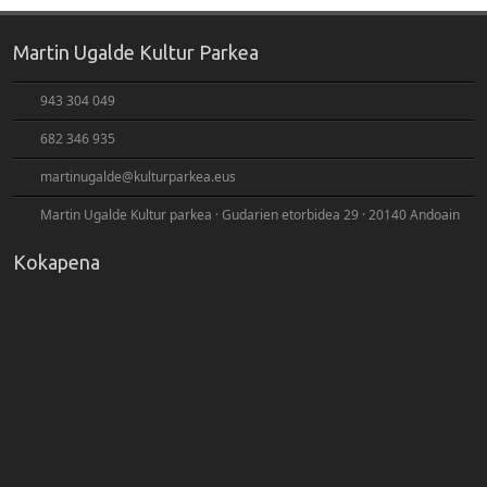
Martin Ugalde Kultur Parkea
943 304 049
682 346 935
martinugalde@kulturparkea.eus
Martin Ugalde Kultur parkea · Gudarien etorbidea 29 · 20140 Andoain
Kokapena