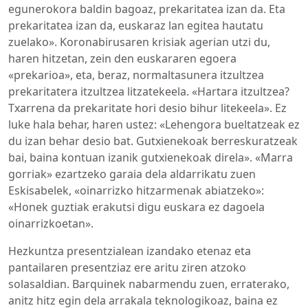
egunerokora baldin bagoaz, prekaritatea izan da. Eta
prekaritatea izan da, euskaraz lan egitea hautatu
zuelako». Koronabirusaren krisiak agerian utzi du,
haren hitzetan, zein den euskararen egoera
«prekarioa», eta, beraz, normaltasunera itzultzea
prekaritatera itzultzea litzatekeela. «Hartara itzultzea?
Txarrena da prekaritate hori desio bihur litekeela». Ez
luke hala behar, haren ustez: «Lehengora bueltatzeak ez
du izan behar desio bat. Gutxienekoak berreskuratzeak
bai, baina kontuan izanik gutxienekoak direla». «Marra
gorriak» ezartzeko garaia dela aldarrikatu zuen
Eskisabelek, «oinarrizko hitzarmenak abiatzeko»:
«Honek guztiak erakutsi digu euskara ez dagoela
oinarrizkoetan».
Hezkuntza presentzialean izandako etenaz eta
pantailaren presentziaz ere aritu ziren atzoko
solasaldian. Barquinek nabarmendu zuen, erraterako,
anitz hitz egin dela arrakala teknologikoaz, baina ez