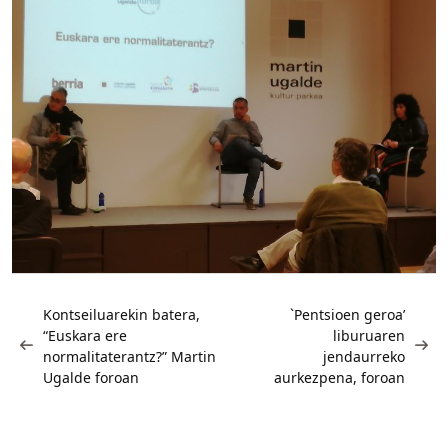
Bidalketetan
zehar
Kontseiluarekin batera,
`Pentsioen geroa’
“Euskara ere
liburuaren
nabigatu
normalitaterantz?” Martin
jendaurreko
Ugalde foroan
aurkezpena, foroan