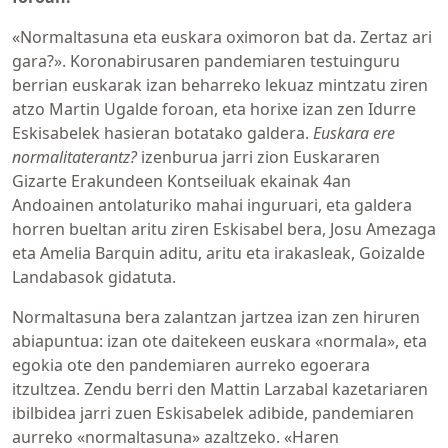
«Normaltasuna eta euskara oximoron bat da. Zertaz ari
gara?». Koronabirusaren pandemiaren testuinguru
berrian euskarak izan beharreko lekuaz mintzatu ziren
atzo Martin Ugalde foroan, eta horixe izan zen Idurre
Eskisabelek hasieran botatako galdera.
Euskara ere
normalitaterantz?
izenburua jarri zion Euskararen
Gizarte Erakundeen Kontseiluak ekainak 4an
Andoainen antolaturiko mahai inguruari, eta galdera
horren bueltan aritu ziren Eskisabel bera, Josu Amezaga
eta Amelia Barquin aditu, aritu eta irakasleak, Goizalde
Landabasok gidatuta.
Normaltasuna bera zalantzan jartzea izan zen hiruren
abiapuntua: izan ote daitekeen euskara «normala», eta
egokia ote den pandemiaren aurreko egoerara
itzultzea. Zendu berri den Mattin Larzabal kazetariaren
ibilbidea jarri zuen Eskisabelek adibide, pandemiaren
aurreko «normaltasuna» azaltzeko. «Haren