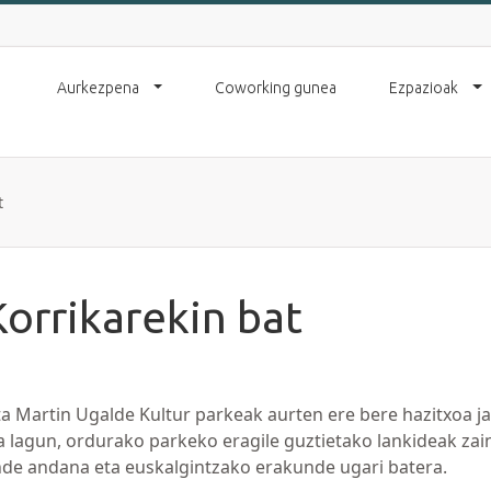
Aurkezpena
Coworking gunea
Ezpazioak
t
Korrikarekin bat
ta Martin Ugalde Kultur parkeak aurten ere bere hazitxoa ja
 lagun, ordurako parkeko eragile guztietako lankideak zai
ende andana eta euskalgintzako erakunde ugari batera.