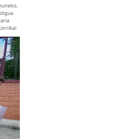
Emuneko,
stigua
aria
Korrika!