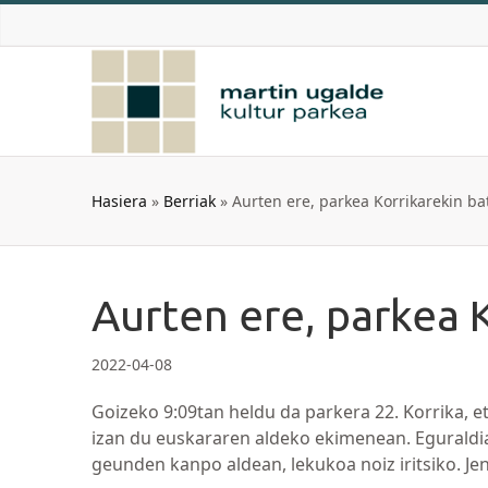
Skip
to
content
Hasiera
»
Berriak
»
Aurten ere, parkea Korrikarekin ba
Aurten ere, parkea 
2022-04-08
Goizeko 9:09tan heldu da parkera 22. Korrika, e
izan du euskararen aldeko ekimenean. Eguraldia
geunden kanpo aldean, lekukoa noiz iritsiko. J