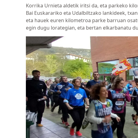
Korrika Urnieta aldetik iritsi da, eta parkeko ki
Bai Euskarariko eta Udalbiltzako lankideek, txan
eta hauek euren kilometroa parke barruan osatu
egin dugu lorategian, eta bertan elkarbanatu d