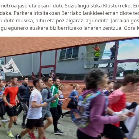
lometroa jaso eta ekarri dute Soziolinguistika Klusterreko, 
daka. Parkera iritsitakoan Berriako lankideei eman diote te
 dute musika, oihu eta poz algaraz lagunduta. Jarraian gos
ugu egunero euskara biziberritzeko lanaren zentzua. Gora 