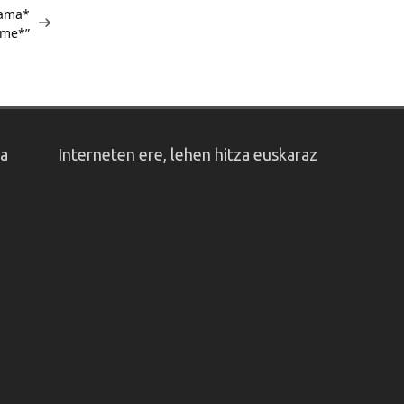
 ama*
me*”
oa
Interneten ere, lehen hitza euskaraz