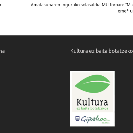
n
Amatasunaren inguruko solasaldia MU foroan: “M
eme* u
na
Kultura ez baita botatzek