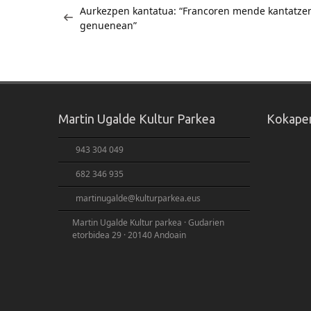
Aurkezpen kantatua: “Francoren mende kantatze
zehar
genuenean”
nabigatu
Martin Ugalde Kultur Parkea
Kokape
943 304 049
682 346 935
martinugalde@kulturparkea.eus
Martin Ugalde Kultur parkea · Gudarien
etorbidea 29 · 20140 Andoain